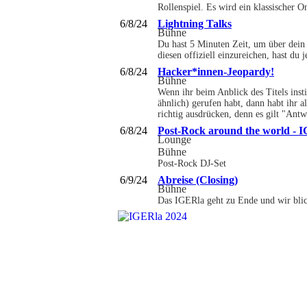
Rollenspiel. Es wird ein klassischer 
6/8/24
Lightning Talks
Bühne
Du hast 5 Minuten Zeit, um über dein 
diesen offiziell einzureichen, hast du
6/8/24
Hacker*innen-Jeopardy!
Bühne
Wenn ihr beim Anblick des Titels inst
ähnlich) gerufen habt, dann habt ihr 
richtig ausdrücken, denn es gilt "Antw
6/8/24
Post-Rock around the world - 
Lounge
Bühne
Post-Rock DJ-Set
6/9/24
Abreise (Closing)
Bühne
Das IGERla geht zu Ende und wir blic