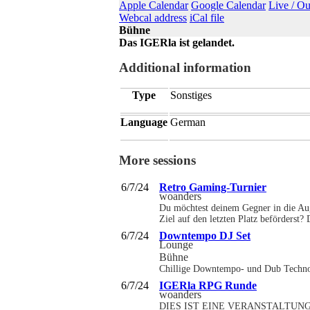
Apple Calendar
Google Calendar
Live / O
Webcal address
iCal file
Bühne
Das IGERla ist gelandet.
Additional information
Type
Sonstiges
Language
German
More sessions
6/7/24
Retro Gaming-Turnier
woanders
Du möchtest deinem Gegner in die Aug
Ziel auf den letzten Platz beförders
6/7/24
Downtempo DJ Set
Lounge
Bühne
Chillige Downtempo- und Dub Techno-B
6/7/24
IGERla RPG Runde
woanders
DIES IST EINE VERANSTALTUNG FÜR V