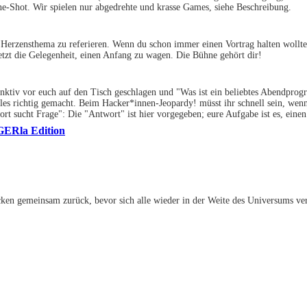
One-Shot. Wir spielen nur abgedrehte und krasse Games, siehe Beschreibung.
Herzensthema zu referieren. Wenn du schon immer einen Vortrag halten wolltes
 jetzt die Gelegenheit, einen Anfang zu wagen. Die Bühne gehört dir!
inktiv vor euch auf den Tisch geschlagen und "Was ist ein beliebtes Abendpro
alles richtig gemacht. Beim Hacker*innen-Jeopardy! müsst ihr schnell sein, wen
ort sucht Frage": Die "Antwort" ist hier vorgegeben; eure Aufgabe ist es, eine
IGERla Edition
ken gemeinsam zurück, bevor sich alle wieder in der Weite des Universums ver