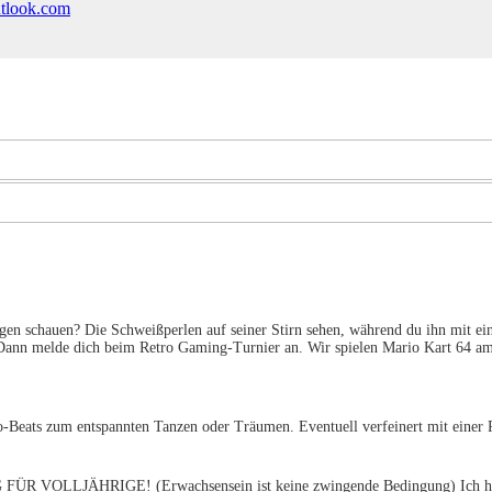
utlook.com
en schauen? Die Schweißperlen auf seiner Stirn sehen, während du ihn mit ei
t? Dann melde dich beim Retro Gaming-Turnier an. Wir spielen Mario Kart 64 a
eats zum entspannten Tanzen oder Träumen. Eventuell verfeinert mit einer Pr
OLLJÄHRIGE! (Erwachsensein ist keine zwingende Bedingung) Ich hab m