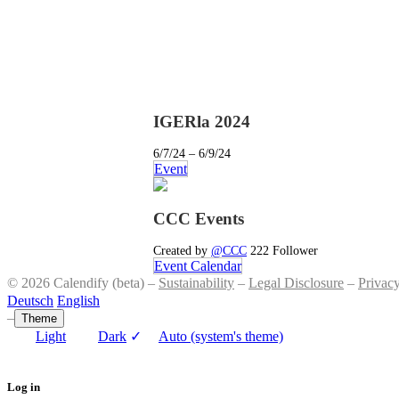
IGERla 2024
6/7/24 – 6/9/24
Event
CCC Events
Created by
@CCC
222 Follower
Event Calendar
© 2026 Calendify (beta) –
Sustainability
–
Legal Disclosure
–
Privac
Deutsch
English
–
Theme
Light
Dark
✓
Auto (system's theme)
Log in