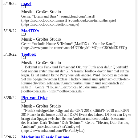
5/19/22
massl
DJ
Musik - Großes Studio
Gerne: *Drum and Bass* [soundcloud.com/massl]
(https://soundcloud.com/massl) [soundcloud.com/tieftontherapie]
(https://soundcloud.com/tieftontherapie)
5/19/22
MadTiXx
DJ
Musik - Großes Studio
Genre: *melodic House & Techno* [MadTiXx - Youtube Kanal]
(https://www.youtube.com/channel/UCDbsyMhMQpiuCROtbiZKFEQ)
5/19/22
Toolbox
DJ
Musik - Großes Studio
```Bekannt aus Funk und Fernsehen! Ok, nur Funk aber dafür Querfunk!
Seit seinem ersten mal auf der GPN träumt Toolbox davon hier mal auf zu
legen. Es ist einfach keine Party wie jede andere. Wird Toolbox in diesem
Set das Spagat zwischen Extase, Hacker-Tunnel und sphärisch-durch-den-
Raum-schweben gelingen? Kommt vorbei, tune in und seid einfach ihr
selbst!``` Genre: *House / Electronica / Mukke zum Coden*
[toolboxbeats.de/](https://toolboxbeats.de/)
5/20/22
Piet van Dyke
DJ
Musik - Großes Studio
```Nach 3 erfolgreichen Gigs auf der GPN 2018, GlühPN 2018 und GPN
2019 back in the house 2022 auf DEM Event des Jahres. DJ Piet van Dyke
bringt den Spagat zwischen lichten Ambient und den dunklen Elementen
des Berliner Dark-Techno / Dub-Techno.``` Genre: *Electro, Dub-Techno,
Ambient* [mixcloud.com/PietVanDyke]
(https://www.mixcloud.com/PietVanDyke/)
5/20/22
Madonius Klassic Lounge