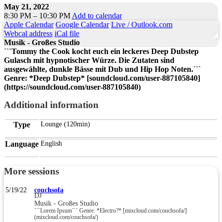
May 21, 2022
8:30 PM – 10:30 PM
Add to calendar
Apple Calendar
Google Calendar
Live / Outlook.com
Webcal address
iCal file
Musik - Großes Studio
```Tommy the Cook kocht euch ein leckeres Deep Dubstep
Gulasch mit hypnotischer Würze. Die Zutaten sind
ausgewählte, dunkle Bässe mit Dub und Hip Hop Noten.```
Genre: *Deep Dubstep* [soundcloud.com/user-887105840]
(https://soundcloud.com/user-887105840)
Additional information
Type
Lounge (120min)
Language
English
More sessions
5/19/22
couchsofa
DJ
Musik - Großes Studio
```Lorem Ipsum``` Genre: *Electro?* [mixcloud.com/couchsofa/]
(mixcloud.com/couchsofa/)