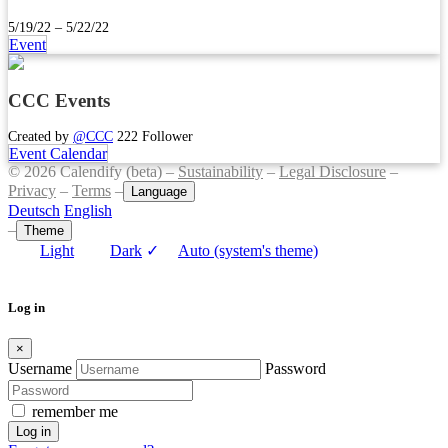
5/19/22 – 5/22/22
Event
CCC Events
Created by
@CCC
222 Follower
Event Calendar
© 2026 Calendify (beta) –
Sustainability
–
Legal Disclosure
–
Privacy
–
Terms
–
Language
Deutsch
English
–
Theme
Light
Dark
✓
Auto (system's theme)
Log in
×
Username
Password
remember me
Log in