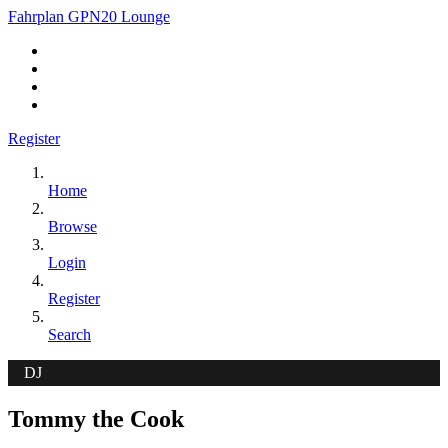
Fahrplan GPN20 Lounge
Register
Home
Browse
Login
Register
Search
DJ
Tommy the Cook