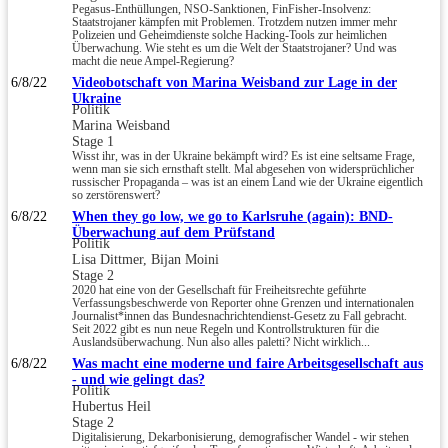
Pegasus-Enthüllungen, NSO-Sanktionen, FinFisher-Insolvenz:
Staatstrojaner kämpfen mit Problemen. Trotzdem nutzen immer mehr
Polizeien und Geheimdienste solche Hacking-Tools zur heimlichen
Überwachung. Wie steht es um die Welt der Staatstrojaner? Und was
macht die neue Ampel-Regierung?
6/8/22
Videobotschaft von Marina Weisband zur Lage in der
Ukraine
Politik
Marina Weisband
Stage 1
Wisst ihr, was in der Ukraine bekämpft wird? Es ist eine seltsame Frage,
wenn man sie sich ernsthaft stellt. Mal abgesehen von widersprüchlicher
russischer Propaganda – was ist an einem Land wie der Ukraine eigentlich
so zerstörenswert?
6/8/22
When they go low, we go to Karlsruhe (again): BND-
Überwachung auf dem Prüfstand
Politik
Lisa Dittmer, Bijan Moini
Stage 2
2020 hat eine von der Gesellschaft für Freiheitsrechte geführte
Verfassungsbeschwerde von Reporter ohne Grenzen und internationalen
Journalist*innen das Bundesnachrichtendienst-Gesetz zu Fall gebracht.
Seit 2022 gibt es nun neue Regeln und Kontrollstrukturen für die
Auslandsüberwachung. Nun also alles paletti? Nicht wirklich...
6/8/22
Was macht eine moderne und faire Arbeitsgesellschaft aus
- und wie gelingt das?
Politik
Hubertus Heil
Stage 2
Digitalisierung, Dekarbonisierung, demografischer Wandel - wir stehen