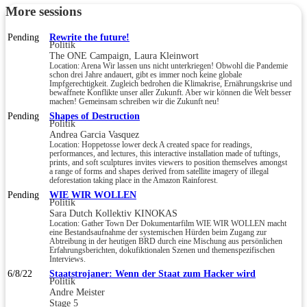
More sessions
Pending
Rewrite the future!
Politik
The ONE Campaign, Laura Kleinwort
Location: Arena Wir lassen uns nicht unterkriegen! Obwohl die Pandemie
schon drei Jahre andauert, gibt es immer noch keine globale
Impfgerechtigkeit. Zugleich bedrohen die Klimakrise, Ernährungskrise und
bewaffnete Konflikte unser aller Zukunft. Aber wir können die Welt besser
machen! Gemeinsam schreiben wir die Zukunft neu!
Pending
Shapes of Destruction
Politik
Andrea Garcia Vasquez
Location: Hoppetosse lower deck A created space for readings,
performances, and lectures, this interactive installation made of tuftings,
prints, and soft sculptures invites viewers to position themselves amongst
a range of forms and shapes derived from satellite imagery of illegal
deforestation taking place in the Amazon Rainforest.
Pending
WIE WIR WOLLEN
Politik
Sara Dutch Kollektiv KINOKAS
Location: Gather Town Der Dokumentarfilm WIE WIR WOLLEN macht
eine Bestandsaufnahme der systemischen Hürden beim Zugang zur
Abtreibung in der heutigen BRD durch eine Mischung aus persönlichen
Erfahrungsberichten, dokufiktionalen Szenen und themenspezifischen
Interviews.
6/8/22
Staatstrojaner: Wenn der Staat zum Hacker wird
Politik
Andre Meister
Stage 5