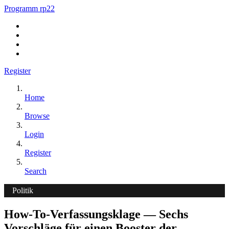
Programm rp22
Register
Home
Browse
Login
Register
Search
Politik
How-To-Verfassungsklage — Sechs
Vorschläge für einen Booster der