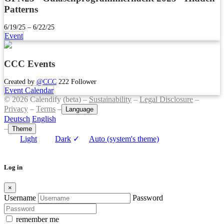
Patterns
6/19/25 – 6/22/25
Event
CCC Events
Created by
@CCC
222 Follower
Event Calendar
© 2026 Calendify (beta) –
Sustainability
–
Legal Disclosure
–
Privacy
–
Terms
–
Language
Deutsch
English
–
Theme
Light
Dark
✓
Auto (system's theme)
Log in
×
Username
Password
remember me