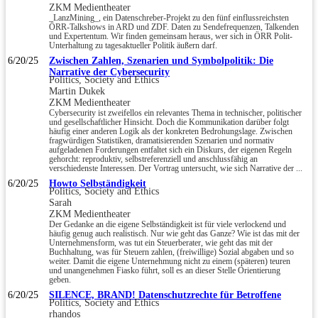
ZKM Medientheater
_LanzMining_, ein Datenschreber-Projekt zu den fünf einflussreichsten
ÖRR-Talkshows in ARD und ZDF. Daten zu Sendefrequenzen, Talkenden
und Expertentum. Wir finden gemeinsam heraus, wer sich in ÖRR Polit-
Unterhaltung zu tagesaktueller Politik äußern darf.
6/20/25
Zwischen Zahlen, Szenarien und Symbolpolitik: Die
Narrative der Cybersecurity
Politics, Society and Ethics
Martin Dukek
ZKM Medientheater
Cybersecurity ist zweifellos ein relevantes Thema in technischer, politischer
und gesellschaftlicher Hinsicht. Doch die Kommunikation darüber folgt
häufig einer anderen Logik als der konkreten Bedrohungslage. Zwischen
fragwürdigen Statistiken, dramatisierenden Szenarien und normativ
aufgeladenen Forderungen entfaltet sich ein Diskurs, der eigenen Regeln
gehorcht: reproduktiv, selbstreferenziell und anschlussfähig an
verschiedenste Interessen. Der Vortrag untersucht, wie sich Narrative der ...
6/20/25
Howto Selbständigkeit
Politics, Society and Ethics
Sarah
ZKM Medientheater
Der Gedanke an die eigene Selbständigkeit ist für viele verlockend und
häufig genug auch realistisch. Nur wie geht das Ganze? Wie ist das mit der
Unternehmensform, was tut ein Steuerberater, wie geht das mit der
Buchhaltung, was für Steuern zahlen, (freiwillige) Sozial abgaben und so
weiter. Damit die eigene Unternehmung nicht zu einem (späteren) teuren
und unangenehmen Fiasko führt, soll es an dieser Stelle Orientierung
geben.
6/20/25
SILENCE, BRAND! Datenschutzrechte für Betroffene
Politics, Society and Ethics
rhandos