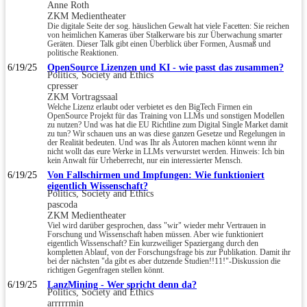
Anne Roth
ZKM Medientheater
Die digitale Seite der sog. häuslichen Gewalt hat viele Facetten: Sie reichen
von heimlichen Kameras über Stalkerware bis zur Überwachung smarter
Geräten. Dieser Talk gibt einen Überblick über Formen, Ausmaß und
politische Reaktionen.
6/19/25
OpenSource Lizenzen und KI - wie passt das zusammen?
Politics, Society and Ethics
cpresser
ZKM Vortragssaal
Welche Lizenz erlaubt oder verbietet es den BigTech Firmen ein
OpenSource Projekt für das Training von LLMs und sonstigen Modellen
zu nutzen? Und was hat die EU Richtline zum Digital Single Market damit
zu tun? Wir schauen uns an was diese ganzen Gesetze und Regelungen in
der Realität bedeuten. Und was Ihr als Autoren machen könnt wenn ihr
nicht wollt das eure Werke in LLMs verwurstet werden. Hinweis: Ich bin
kein Anwalt für Urheberrecht, nur ein interessierter Mensch.
6/19/25
Von Fallschirmen und Impfungen: Wie funktioniert
eigentlich Wissenschaft?
Politics, Society and Ethics
pascoda
ZKM Medientheater
Viel wird darüber gesprochen, dass "wir" wieder mehr Vertrauen in
Forschung und Wissenschaft haben müssen. Aber wie funktioniert
eigentlich Wissenschaft? Ein kurzweiliger Spaziergang durch den
kompletten Ablauf, von der Forschungsfrage bis zur Publikation. Damit ihr
bei der nächsten "da gibt es aber dutzende Studien!!11!"-Diskussion die
richtigen Gegenfragen stellen könnt.
6/19/25
LanzMining - Wer spricht denn da?
Politics, Society and Ethics
arrrrrmin