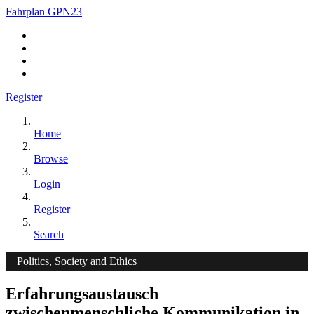
Fahrplan GPN23
Register
Home
Browse
Login
Register
Search
Politics, Society and Ethics
Erfahrungsaustausch
zwischenmenschliche Kommunikation in