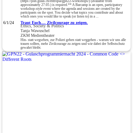
(https://join.gulas.ch/entropia/gpn22-workshops/) (available from
approximately 27.05.) is required.** A Barcamp is an open, participatory
workshop-style event where the agenda and sessions are created by the
participants on the spot. You decide what topics you contribute and about
which ones you would like to speak (or listen to) in a ...
6/1/24
Traut Euch.... Zivilcourage zu zeigen.
Ethics, Society & Politics
Tanja Wawuschel
ZKM Medientheater
Hin- statt wegsehen, zur Polizei gehen statt weggehen - warum wir uns alle
trauen sollten, mehr Zivilcourage zu zeigen und wie dabei der Selbstschutz
gewahrt bleibt.