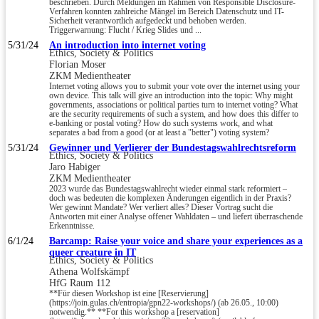
beschrieben. Durch Meldungen im Rahmen von Responsible Disclosure-
Verfahren konnten zahlreiche Mängel im Bereich Datenschutz und IT-
Sicherheit verantwortlich aufgedeckt und behoben werden.
Triggerwarnung: Flucht / Krieg Slides und ...
5/31/24
An introduction into internet voting
Ethics, Society & Politics
Florian Moser
ZKM Medientheater
Internet voting allows you to submit your vote over the internet using your
own device. This talk will give an introduction into the topic: Why might
governments, associations or political parties turn to internet voting? What
are the security requirements of such a system, and how does this differ to
e-banking or postal voting? How do such systems work, and what
separates a bad from a good (or at least a "better") voting system?
5/31/24
Gewinner und Verlierer der Bundestagswahlrechtsreform
Ethics, Society & Politics
Jaro Habiger
ZKM Medientheater
2023 wurde das Bundestagswahlrecht wieder einmal stark reformiert –
doch was bedeuten die komplexen Änderungen eigentlich in der Praxis?
Wer gewinnt Mandate? Wer verliert alles? Dieser Vortrag sucht die
Antworten mit einer Analyse offener Wahldaten – und liefert überraschende
Erkenntnisse.
6/1/24
Barcamp: Raise your voice and share your experiences as a
queer creature in IT
Ethics, Society & Politics
Athena Wolfskämpf
HfG Raum 112
**Für diesen Workshop ist eine [Reservierung]
(https://join.gulas.ch/entropia/gpn22-workshops/) (ab 26.05., 10:00)
notwendig.** **For this workshop a [reservation]