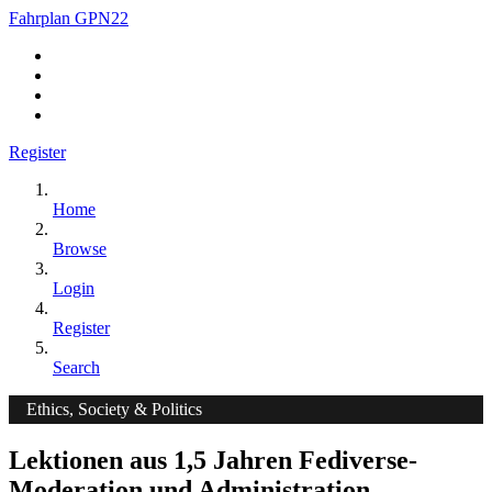
Fahrplan GPN22
Register
Home
Browse
Login
Register
Search
Ethics, Society & Politics
Lektionen aus 1,5 Jahren Fediverse-
Moderation und Administration