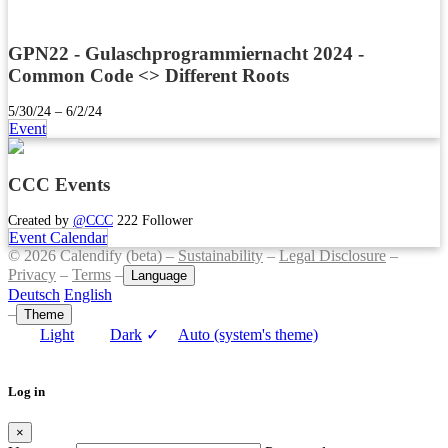
GPN22 - Gulaschprogrammiernacht 2024 -
Common Code <> Different Roots
5/30/24 – 6/2/24
Event
CCC Events
Created by
@CCC
222 Follower
Event Calendar
© 2026 Calendify (beta) –
Sustainability
–
Legal Disclosure
–
Privacy
–
Terms
–
Language
Deutsch
English
–
Theme
Light
Dark
✓
Auto (system's theme)
Log in
×