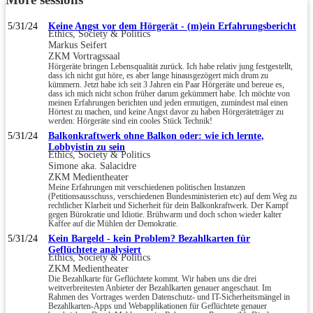
5/31/24
Keine Angst vor dem Hörgerät - (m)ein Erfahrungsbericht
Ethics, Society & Politics
Markus Seifert
ZKM Vortragssaal
Hörgeräte bringen Lebensqualität zurück. Ich habe relativ jung festgestellt,
dass ich nicht gut höre, es aber lange hinausgezögert mich drum zu
kümmern. Jetzt habe ich seit 3 Jahren ein Paar Hörgeräte und bereue es,
dass ich mich nicht schon früher darum gekümmert habe. Ich möchte von
meinen Erfahrungen berichten und jeden ermutigen, zumindest mal einen
Hörtest zu machen, und keine Angst davor zu haben Hörgeräteträger zu
werden: Hörgeräte sind ein cooles Stück Technik!
5/31/24
Balkonkraftwerk ohne Balkon oder: wie ich lernte,
Lobbyistin zu sein
Ethics, Society & Politics
Simone aka. Salacidre
ZKM Medientheater
Meine Erfahrungen mit verschiedenen politischen Instanzen
(Petitionsausschuss, verschiedenen Bundesministerien etc) auf dem Weg zu
rechtlicher Klarheit und Sicherheit für dein Balkonkraftwerk. Der Kampf
gegen Bürokratie und Idiotie. Brühwarm und doch schon wieder kalter
Kaffee auf die Mühlen der Demokratie.
5/31/24
Kein Bargeld - kein Problem? Bezahlkarten für
Geflüchtete analysiert
Ethics, Society & Politics
ZKM Medientheater
Die Bezahlkarte für Geflüchtete kommt. Wir haben uns die drei
weitverbreitesten Anbieter der Bezahlkarten genauer angeschaut. Im
Rahmen des Vortrages werden Datenschutz- und IT-Sicherheitsmängel in
Bezahlkarten-Apps und Webapplikationen für Geflüchtete genauer