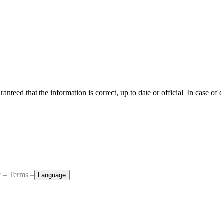
anteed that the information is correct, up to date or official. In case of
y
–
Terms
–
Language