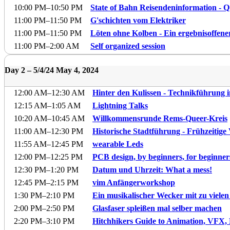
10:00 PM
–10:50 PM
State of Bahn Reisendeninformation -
11:00 PM
–11:50 PM
G'schichten vom Elektriker
11:00 PM
–11:50 PM
Löten ohne Kolben - Ein ergebnisoffen
11:00 PM
–2:00 AM
Self organized session
Day 2 –
5/4/24
May 4, 2024
12:00 AM
–12:30 AM
Hinter den Kulissen - Technikführung 
12:15 AM
–1:05 AM
Lightning Talks
10:20 AM
–10:45 AM
Willkommensrunde Rems-Queer-Kreis
11:00 AM
–12:30 PM
Historische Stadtführung - Frühzeitige
11:55 AM
–12:45 PM
wearable Leds
12:00 PM
–12:25 PM
PCB design, by beginners, for beginner
12:30 PM
–1:20 PM
Datum und Uhrzeit: What a mess!
12:45 PM
–2:15 PM
vim Anfängerworkshop
1:30 PM
–2:10 PM
Ein musikalischer Wecker mit zu viele
2:00 PM
–2:50 PM
Glasfaser spleißen mal selber machen
2:20 PM
–3:10 PM
Hitchhikers Guide to Animation, VFX,