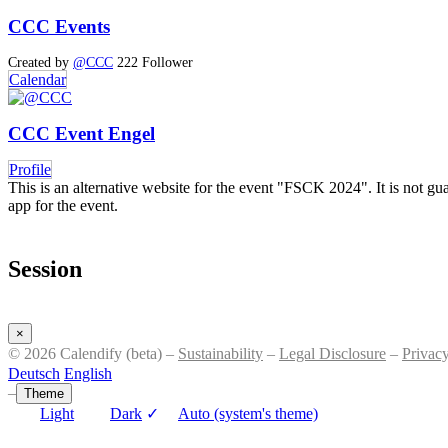
CCC Events
Created by
@CCC
222 Follower
Calendar
CCC Event Engel
Profile
This is an alternative website for the event "FSCK 2024". It is not guar
app for the event.
Session
×
© 2026 Calendify (beta) –
Sustainability
–
Legal Disclosure
–
Privac
Deutsch
English
–
Theme
Light
Dark
✓
Auto (system's theme)