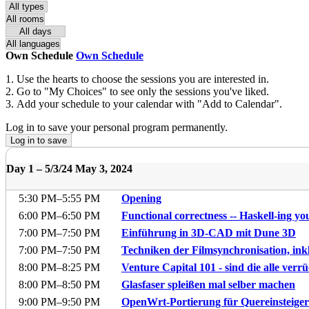
Own Schedule
Own Schedule
Use the hearts to choose the sessions you are interested in.
Go to "My Choices" to see only the sessions you've liked.
Add your schedule to your calendar with "Add to Calendar".
Log in to save your personal program permanently.
Log in to save
Day 1 –
5/3/24
May 3, 2024
5:30 PM
–5:55 PM
Opening
6:00 PM
–6:50 PM
Functional correctness -- Haskell-ing yo
7:00 PM
–7:50 PM
Einführung in 3D-CAD mit Dune 3D
7:00 PM
–7:50 PM
Techniken der Filmsynchronisation, inkl.
8:00 PM
–8:25 PM
Venture Capital 101 - sind die alle verr
8:00 PM
–8:50 PM
Glasfaser spleißen mal selber machen
9:00 PM
–9:50 PM
OpenWrt-Portierung für Quereinsteiger