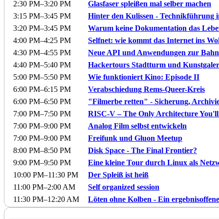
2:30 PM
–3:20 PM
Glasfaser spleißen mal selber machen
3:15 PM
–3:45 PM
Hinter den Kulissen - Technikführung 
3:20 PM
–3:45 PM
Warum keine Dokumentation das Leben
4:00 PM
–4:25 PM
Selfnet: wie kommt das Internet ins W
4:30 PM
–4:55 PM
Neue API und Anwendungen zur Bahni
4:40 PM
–5:40 PM
Hackertours Stadtturm und Kunstgaler
5:00 PM
–5:50 PM
Wie funktioniert Kino: Episode II
6:00 PM
–6:15 PM
Verabschiedung Rems-Queer-Kreis
6:00 PM
–6:50 PM
"Filmerbe retten" - Sicherung, Archiv
7:00 PM
–7:50 PM
RISC-V – The Only Architecture You'l
7:00 PM
–9:00 PM
Analog Film selbst entwickeln
7:00 PM
–9:00 PM
Freifunk und Gluon Meetup
8:00 PM
–8:50 PM
Disk Space - The Final Frontier?
9:00 PM
–9:50 PM
Eine kleine Tour durch Linux als Netz
10:00 PM
–11:30 PM
Der Spleiß ist heiß
11:00 PM
–2:00 AM
Self organized session
11:30 PM
–12:20 AM
Löten ohne Kolben - Ein ergebnisoffe