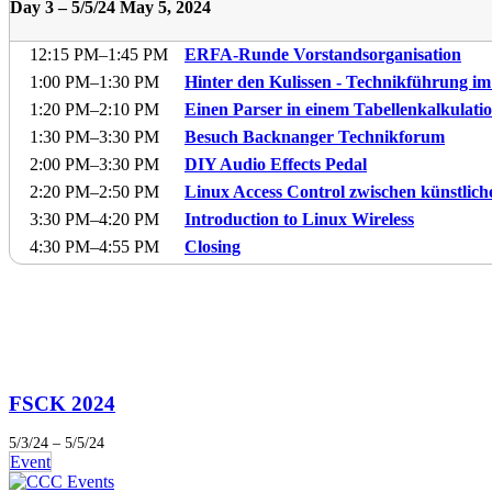
Day 3 –
5/5/24
May 5, 2024
12:15 PM
–1:45 PM
ERFA-Runde Vorstandsorganisation
1:00 PM
–1:30 PM
Hinter den Kulissen - Technikführung i
1:20 PM
–2:10 PM
Einen Parser in einem Tabellenkalkulati
1:30 PM
–3:30 PM
Besuch Backnanger Technikforum
2:00 PM
–3:30 PM
DIY Audio Effects Pedal
2:20 PM
–2:50 PM
Linux Access Control zwischen künstlich
3:30 PM
–4:20 PM
Introduction to Linux Wireless
4:30 PM
–4:55 PM
Closing
FSCK 2024
5/3/24 – 5/5/24
Event