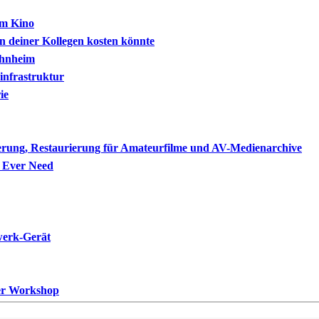
im Kino
 deiner Kollegen kosten könnte
ohnheim
nfrastruktur
ie
ierung, Restaurierung für Amateurfilme und AV-Medienarchive
l Ever Need
werk-Gerät
ner Workshop