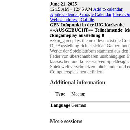
June 21, 2025
12:15 AM – 12:45 AM
Add to calendar
Apple Calendar
Google Calendar
Live / O
Webcal address
iCal file
GPN Infopunkt in der HfG Karlsruhe
==AUSGEBUCHT== Teilnehmende: Maxima
zkmgameplay-ausstellung-0
»zkm_gameplay. the next level« ist die Com
Die Ausstellung richtet sich an Gamer:inne
Werke der Spielplattform stammen aus den
Feder von überschaubaren unabhängigen En
klassischen und konservativen Spieldesign. 
Spielewelt verschmelzen miteinander und er
Computerspiels neu definiert.
Additional information
Type
Meetup
Language
German
More sessions