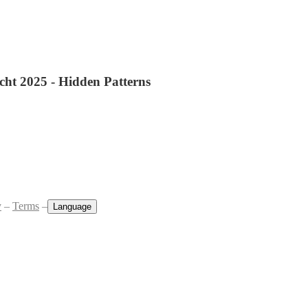
t 2025 - Hidden Patterns
y
–
Terms
–
Language