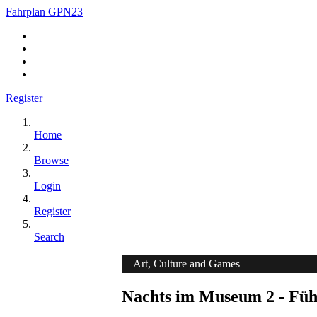
Fahrplan GPN23
Register
Home
Browse
Login
Register
Search
Art, Culture and Games
Nachts im Museum 2 - Füh