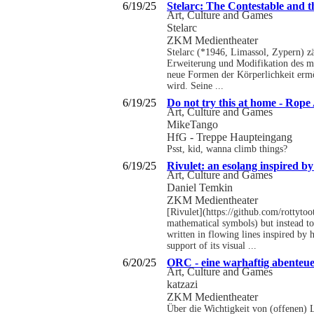
6/19/25
Stelarc: The Contestable and t
Art, Culture and Games
Stelarc
ZKM Medientheater
Stelarc (*1946, Limassol, Zypern) zäh
Erweiterung und Modifikation des men
neue Formen der Körperlichkeit ermö
wird. Seine ...
6/19/25
Do not try this at home - Rope
Art, Culture and Games
MikeTango
HfG - Treppe Haupteingang
Psst, kid, wanna climb things?
6/19/25
Rivulet: an esolang inspired b
Art, Culture and Games
Daniel Temkin
ZKM Medientheater
[Rivulet](https://github.com/rottyto
mathematical symbols) but instead to
written in flowing lines inspired by 
support of its visual ...
6/20/25
ORC - eine warhaftig abenteue
Art, Culture and Games
katzazi
ZKM Medientheater
Über die Wichtigkeit von (offenen)