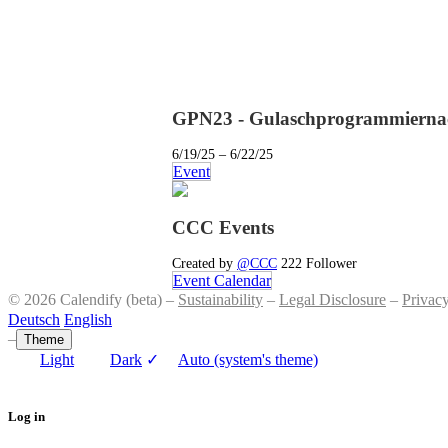
GPN23 - Gulaschprogrammiernach
6/19/25 – 6/22/25
Event
CCC Events
Created by
@CCC
222 Follower
Event Calendar
© 2026 Calendify (beta) –
Sustainability
–
Legal Disclosure
–
Privac
Deutsch
English
–
Theme
Light
Dark
✓
Auto (system's theme)
Log in