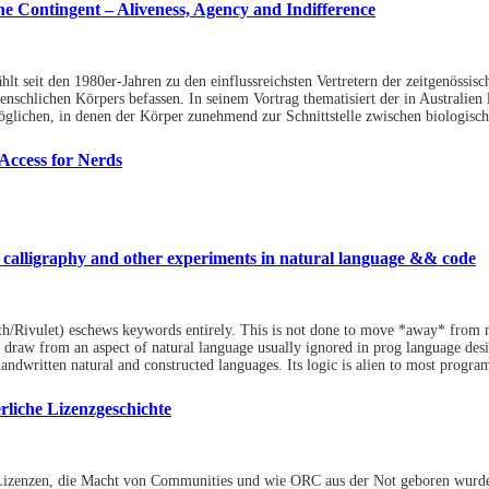
he Contingent – Aliveness, Agency and Indifference
lt seit den 1980er-Jahren zu den einflussreichsten Vertretern der zeitgenössisc
schlichen Körpers befassen. In seinem Vortrag thematisiert der in Australien 
glichen, in denen der Körper zunehmend zur Schnittstelle zwischen biologische
 Access for Nerds
y calligraphy and other experiments in natural language && code
oth/Rivulet) eschews keywords entirely. This is not done to move *away* from n
 draw from an aspect of natural language usually ignored in prog language desig
handwritten natural and constructed languages. Its logic is alien to most progr
rliche Lizenzgeschichte
 Lizenzen, die Macht von Communities und wie ORC aus der Not geboren wurde,