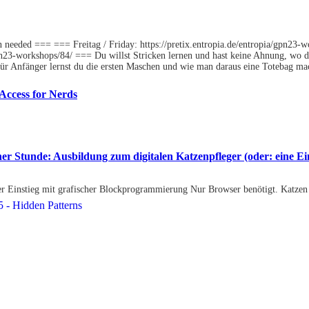
n needed === === Freitag / Friday: https://pretix.entropia.de/entropia/gpn23
gpn23-workshops/84/ === Du willst Stricken lernen und hast keine Ahnung, wo du
für Anfänger lernst du die ersten Maschen und wie man daraus eine Totebag m
.
 Access for Nerds
ner Stunde: Ausbildung zum digitalen Katzenpfleger (oder: eine E
r Einstieg mit grafischer Blockprogrammierung Nur Browser benötigt. Katzen b