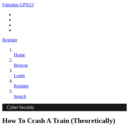
Fahrplan GPN23
Register
Home
Browse
Login
Register
Search
Cyber Security
How To Crash A Train (Theoretically)