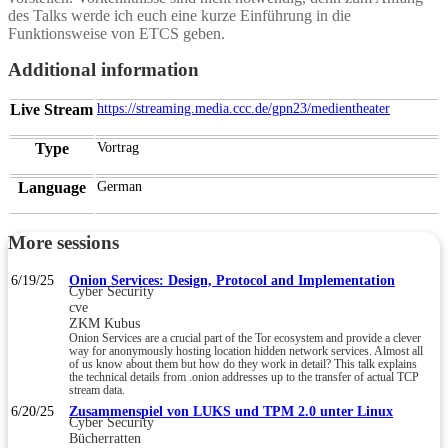
des Talks werde ich euch eine kurze Einführung in die
Funktionsweise von ETCS geben.
Additional information
Live Stream
https://streaming.media.ccc.de/gpn23/medientheater
Type
Vortrag
Language
German
More sessions
6/19/25
Onion Services: Design, Protocol and Implementation
Cyber Security
cve
ZKM Kubus
Onion Services are a crucial part of the Tor ecosystem and provide a clever
way for anonymously hosting location hidden network services. Almost all
of us know about them but how do they work in detail? This talk explains
the technical details from .onion addresses up to the transfer of actual TCP
stream data.
6/20/25
Zusammenspiel von LUKS und TPM 2.0 unter Linux
Cyber Security
Bücherratten