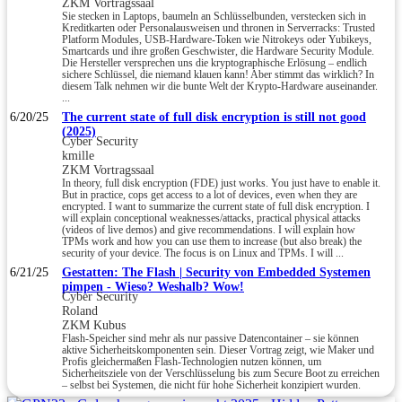
ZKM Vortragssaal
Sie stecken in Laptops, baumeln an Schlüsselbunden, verstecken sich in
Kreditkarten oder Personalausweisen und thronen in Serverracks: Trusted
Platform Modules, USB-Hardware-Token wie Nitrokeys oder Yubikeys,
Smartcards und ihre großen Geschwister, die Hardware Security Module.
Die Hersteller versprechen uns die kryptographische Erlösung – endlich
sichere Schlüssel, die niemand klauen kann! Aber stimmt das wirklich? In
diesem Talk nehmen wir die bunte Welt der Krypto-Hardware auseinander.
...
6/20/25
The current state of full disk encryption is still not good
(2025)
Cyber Security
kmille
ZKM Vortragssaal
In theory, full disk encryption (FDE) just works. You just have to enable it.
But in practice, cops get access to a lot of devices, even when they are
encrypted. I want to summarize the current state of full disk encryption. I
will explain conceptional weaknesses/attacks, practical physical attacks
(videos of live demos) and give recommendations. I will explain how
TPMs work and how you can use them to increase (but also break) the
security of your device. The focus is on Linux and TPMs. I will ...
6/21/25
Gestatten: The Flash | Security von Embedded Systemen
pimpen - Wieso? Weshalb? Wow!
Cyber Security
Roland
ZKM Kubus
Flash-Speicher sind mehr als nur passive Datencontainer – sie können
aktive Sicherheitskomponenten sein. Dieser Vortrag zeigt, wie Maker und
Profis gleichermaßen Flash-Technologien nutzen können, um
Sicherheitsziele von der Verschlüsselung bis zum Secure Boot zu erreichen
– selbst bei Systemen, die nicht für hohe Sicherheit konzipiert wurden.