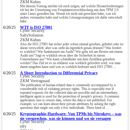
ZKM Kubus
Mit diesem Vortrag möchte ich euch zeigen, auf welche Herausforderungen
ich bei der Umsetzung von Festplattenverschlüsslung mit dem TPM 2.0
unter Linux gestoßen bin. Womit ich nicht mit gerechnet habe, was ich
anders verstanden habe und welche Lösungsstrategien ich dafür entwickelt
habe.
6/20/25
WTF is ISO 27001
Cyber Security
SaltySolomon
ZKM Kubus
Also die ISO 27001 hat sicher jeder schon einmal gesehen, gehöhrt oder ist
daran verzweifelt, aber was steht da eigentlich genau drinnen? Was fordert
es wirklich? Wie funktioniert ein Audit? Wie gehe ich am Besten mit einem
Audit um? Sagt es wirklich etwas über die Sicherheit in einem
Unternehmen aus? Wie kann schindluder mit dem Zertifikat getrieben
werden? Das Ziel ist es zu erklären was wirklich gefordert wird, wie man
damit umgehen kann und was es wirklich bedeutet nach ISO 27001 ...
6/20/25
A Short Introduction to Differential Privacy
Cyber Security
ZKM Vortragssaal
The publication of human-related data is commonly accompanied by a
considerable risk of violating privacy rights. This is especially true if
repeated requests for the collected data are possible and an intermediary,
intelligent agent is used for the protection of people's privacy. A common
application case is census data, where the data is not published. For
example, we can learn about their private attributes by asking the right
questions that single out only a few individuals. These kind of ...
6/20/25
Kryptographie-Hardware: Von TPMs bis Nitrokeys – was
sie versprechen, was sie können und wo sie versagen
Cyber Security
elfy