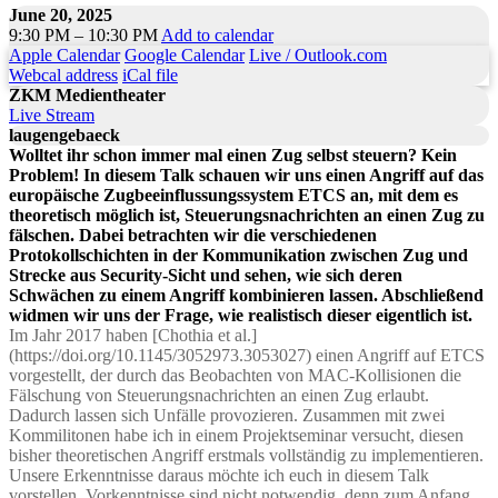
June 20, 2025
9:30 PM – 10:30 PM
Add to calendar
Apple Calendar
Google Calendar
Live / Outlook.com
Webcal address
iCal file
ZKM Medientheater
Live Stream
laugengebaeck
Wolltet ihr schon immer mal einen Zug selbst steuern? Kein
Problem! In diesem Talk schauen wir uns einen Angriff auf das
europäische Zugbeeinflussungssystem ETCS an, mit dem es
theoretisch möglich ist, Steuerungsnachrichten an einen Zug zu
fälschen. Dabei betrachten wir die verschiedenen
Protokollschichten in der Kommunikation zwischen Zug und
Strecke aus Security-Sicht und sehen, wie sich deren
Schwächen zu einem Angriff kombinieren lassen. Abschließend
widmen wir uns der Frage, wie realistisch dieser eigentlich ist.
Im Jahr 2017 haben [Chothia et al.]
(https://doi.org/10.1145/3052973.3053027) einen Angriff auf ETCS
vorgestellt, der durch das Beobachten von MAC-Kollisionen die
Fälschung von Steuerungsnachrichten an einen Zug erlaubt.
Dadurch lassen sich Unfälle provozieren. Zusammen mit zwei
Kommilitonen habe ich in einem Projektseminar versucht, diesen
bisher theoretischen Angriff erstmals vollständig zu implementieren.
Unsere Erkenntnisse daraus möchte ich euch in diesem Talk
vorstellen. Vorkenntnisse sind nicht notwendig, denn zum Anfang