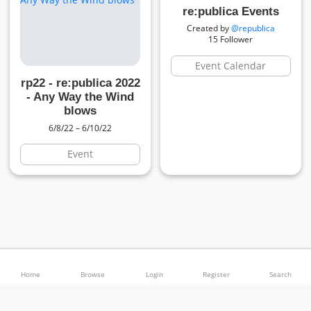
re:publica Events
Created by
@republica
15 Follower
Event Calendar
rp22 - re:publica 2022
- Any Way the Wind
blows
6/8/22 – 6/10/22
Event
© 2026 Calendify (beta) –
Sustainability
–
Legal Disclosure
–
Privacy
–
Terms
–
–
Language
Theme
Home
Browse
Login
Register
Search