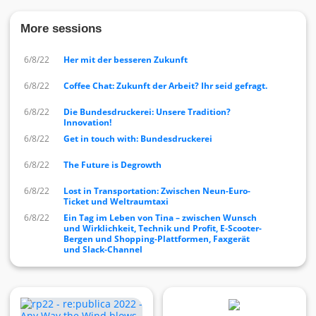
More sessions
6/8/22
Her mit der besseren Zukunft
6/8/22
Coffee Chat: Zukunft der Arbeit? Ihr seid gefragt.
6/8/22
Die Bundesdruckerei: Unsere Tradition?
Innovation!
6/8/22
Get in touch with: Bundesdruckerei
6/8/22
The Future is Degrowth
6/8/22
Lost in Transportation: Zwischen Neun-Euro-
Ticket und Weltraumtaxi
6/8/22
Ein Tag im Leben von Tina – zwischen Wunsch
und Wirklichkeit, Technik und Profit, E-Scooter-
Bergen und Shopping-Plattformen, Faxgerät
und Slack-Channel