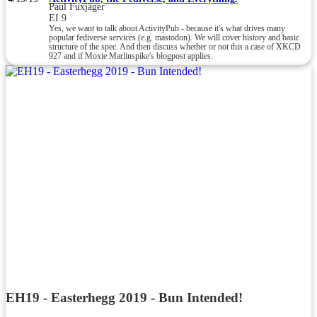
Paul Fuxjäger
EI 9
Yes, we want to talk about ActivityPub - because it's what drives many
popular fediverse services (e.g. mastodon). We will cover history and basic
structure of the spec. And then discuss whether or not this a case of XKCD
927 and if Moxie Marlinspike's blogpost applies.
EH19 - Easterhegg 2019 - Bun Intended!