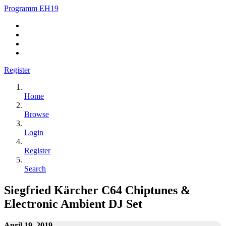
Programm EH19
Register
Home
Browse
Login
Register
Search
Siegfried Kärcher C64 Chiptunes &
Electronic Ambient DJ Set
April 19, 2019