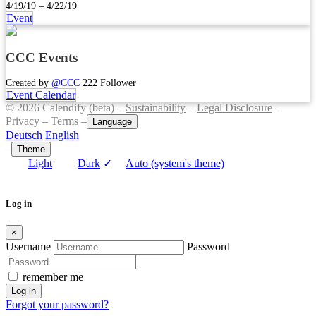
4/19/19 – 4/22/19
Event
CCC Events
Created by
@CCC
222 Follower
Event Calendar
© 2026 Calendify (beta) –
Sustainability
–
Legal Disclosure
–
Privacy
–
Terms
–
Language
Deutsch
English
–
Theme
Light
Dark
✓
Auto (system's theme)
Log in
×
Username
Password
remember me
Log in
Forgot your password?