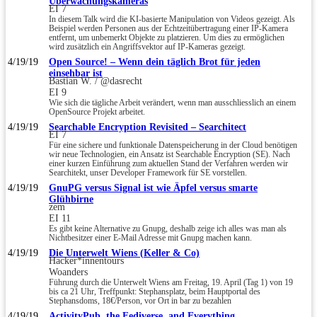
Überwachungskameras
EI 7
In diesem Talk wird die KI-basierte Manipulation von Videos gezeigt. Als
Beispiel werden Personen aus der Echtzeitübertragung einer IP-Kamera
entfernt, um unbemerkt Objekte zu platzieren. Um dies zu ermöglichen
wird zusätzlich ein Angriffsvektor auf IP-Kameras gezeigt.
4/19/19
Open Source! – Wenn dein täglich Brot für jeden
einsehbar ist
Bastian W. / @dasrecht
EI 9
Wie sich die tägliche Arbeit verändert, wenn man ausschliesslich an einem
OpenSource Projekt arbeitet.
4/19/19
Searchable Encryption Revisited – Searchitect
EI 7
Für eine sichere und funktionale Datenspeicherung in der Cloud benötigen
wir neue Technologien, ein Ansatz ist Searchable Encryption (SE). Nach
einer kurzen Einführung zum aktuellen Stand der Verfahren werden wir
Searchitekt, unser Developer Framework für SE vorstellen.
4/19/19
GnuPG versus Signal ist wie Äpfel versus smarte
Glühbirne
zem
EI 11
Es gibt keine Alternative zu Gnupg, deshalb zeige ich alles was man als
Nichtbesitzer einer E-Mail Adresse mit Gnupg machen kann.
4/19/19
Die Unterwelt Wiens (Keller & Co)
Hacker*innentours
Woanders
Führung durch die Unterwelt Wiens am Freitag, 19. April (Tag 1) von 19
bis ca 21 Uhr, Treffpunkt: Stephansplatz, beim Hauptportal des
Stephansdoms, 18€/Person, vor Ort in bar zu bezahlen
4/19/19
ActivityPub, the Fediverse, and Everything.