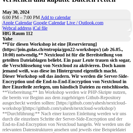
May 30, 2024
6:00 PM – 7:00 PM
Add to calendar
Apple Calendar
Google Calendar
Live / Outlook.com
Webcal address
iCal file
HfG Raum 112
Yahe
**Für diesen Workshop ist eine [Reservierung]
(https://join.gulas.ch/entropia/gpn22-workshops/) (ab 26.05.,
10:00) notwendig.** Nextcloud ist für die Bereitstellung von
geteilten Dateiablagen beliebt. Ein paar Leute trauen sich sogar,
die Verschlüsselung von Nextcloud zu aktivieren. Doch kaum
jemand weiß, was diese im Hintergrund eigentlich macht.
Dieser Workshop soll das ändern. Wir werden die Server-Side-
Encryption und die End-to-End-Encryption von Nextcloud in
ihre Einzelteile zerlegen, um händisch Dateien zu entschlüsseln.
**Vorbereitung:** Im Workshop werden wir PHP-Skripte nutzen,
die bereits vor Beginn aus dem zugehörigen Github-Repository
ausgecheckt werden sollten: [https://github.com/yahesh/nextcloud-
workshop/](https://github.com/yahesh/nextcloud-workshop/)
**Durchführung:** Nach einer kurzen Einleitung werden wir uns
durch die einzelnen Schritte der Server-Side-Encryption und der
End-to-End-Encryption von Nextcloud hangeln. Wir werden uns die
relevanten Datenstrukturen ansehen und jeweils eine Beispieldatei