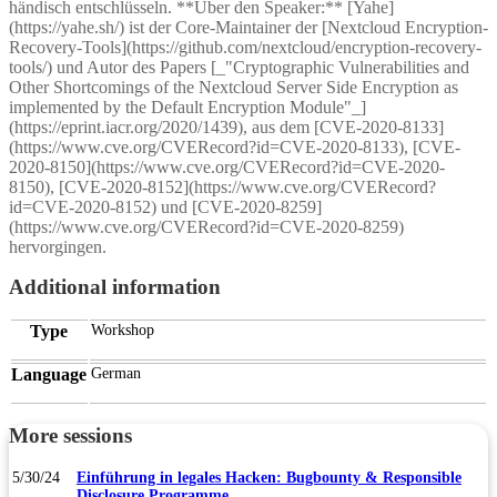
händisch entschlüsseln. **Über den Speaker:** [Yahe]
(https://yahe.sh/) ist der Core-Maintainer der [Nextcloud Encryption-
Recovery-Tools](https://github.com/nextcloud/encryption-recovery-
tools/) und Autor des Papers [_"Cryptographic Vulnerabilities and
Other Shortcomings of the Nextcloud Server Side Encryption as
implemented by the Default Encryption Module"_]
(https://eprint.iacr.org/2020/1439), aus dem [CVE-2020-8133]
(https://www.cve.org/CVERecord?id=CVE-2020-8133), [CVE-
2020-8150](https://www.cve.org/CVERecord?id=CVE-2020-
8150), [CVE-2020-8152](https://www.cve.org/CVERecord?
id=CVE-2020-8152) und [CVE-2020-8259]
(https://www.cve.org/CVERecord?id=CVE-2020-8259)
hervorgingen.
Additional information
Type
Workshop
Language
German
More sessions
5/30/24
Einführung in legales Hacken: Bugbounty & Responsible
Disclosure Programme