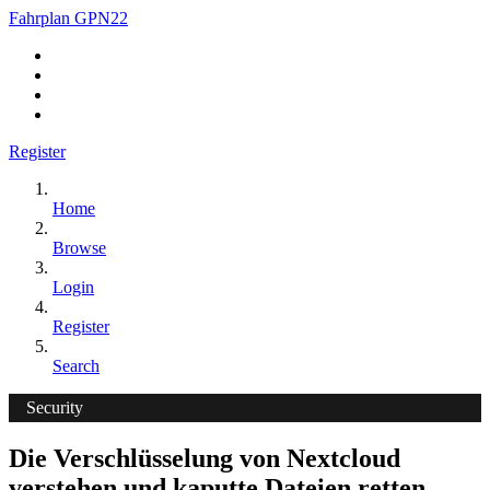
Fahrplan GPN22
Register
Home
Browse
Login
Register
Search
Security
Die Verschlüsselung von Nextcloud
verstehen und kaputte Dateien retten