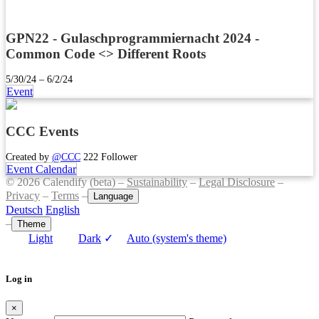
GPN22 - Gulaschprogrammiernacht 2024 -
Common Code <> Different Roots
5/30/24 – 6/2/24
Event
CCC Events
Created by
@CCC
222 Follower
Event Calendar
© 2026 Calendify (beta) –
Sustainability
–
Legal Disclosure
–
Privacy
–
Terms
–
Language
Deutsch
English
–
Theme
Light
Dark
✓
Auto (system's theme)
Log in
×