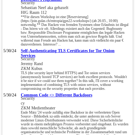
Security
Sebastian Neef aka gehaxelt
HfG Raum 112
**Für diesen Workshop ist eine [Reservierung]
(https://join.gulas.ch/entropia/gpn22-workshops/) (ab 26.05., 10:00)
notwendig.** Das Hacken von fremden Systemen ohne Erlaubnis ist illegal
- Das hören wir oft. Allerdings existiert auch das Gegenteil: Bugbounty
bzw. Responsible Disclosure Programme ermöglichen das legale Hacken
von Unternehmensseiten, sofern man sich an gewisse Regeln hält. Und
während man Freude am Hacken hat, kann man sich vielleicht ein paar €
dazuverdienen. Interesse? ...
5/30/24
Self-Authenticating TLS Certificates for Tor Onion
Services
Security
Jeremy Rand
ZKM Kubus
TLS (the security layer behind HTTPS) and Tor onion services
(anonymously hosted TCP services) are both excellent protocols. Wouldn't
it be nice if we could use them together? In this talk, I'll cover a working
implementation of combining TLS with onion services, without
compromising on the security properties that each provides.
5/30/24
Common Code <> Different Backdoors
Security
cy
ZKM Medientheater
Ende März '24 wurde zufällig eine Backdoor in der verbreiteten Open
Source - Bibliothek xz-utils entdeckt, die unter anderem im ssh-Server
moderner Linux-Distributionen verwendet wird. Diese Sicherheitslücke
wurde in einem mehrjährigen Prozess vorbereitet und eingebaut. Es wurden
dazu sowohl menschliche Schwäche, als auch grundlegende
organisatorische und technische Probleme in der Zusammenarbeit rund um