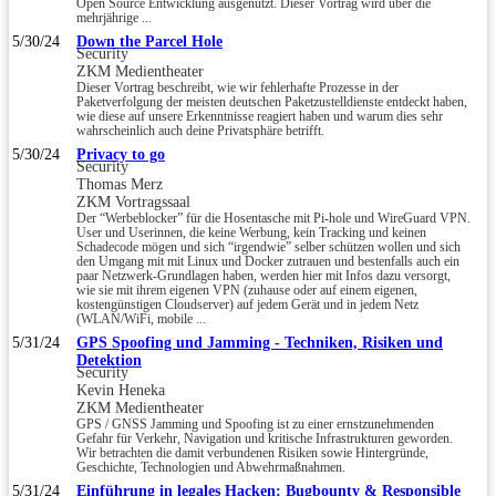
Open Source Entwicklung ausgenutzt. Dieser Vortrag wird über die
mehrjährige ...
5/30/24
Down the Parcel Hole
Security
ZKM Medientheater
Dieser Vortrag beschreibt, wie wir fehlerhafte Prozesse in der
Paketverfolgung der meisten deutschen Paketzustelldienste entdeckt haben,
wie diese auf unsere Erkenntnisse reagiert haben und warum dies sehr
wahrscheinlich auch deine Privatsphäre betrifft.
5/30/24
Privacy to go
Security
Thomas Merz
ZKM Vortragssaal
Der “Werbeblocker” für die Hosentasche mit Pi-hole und WireGuard VPN.
User und Userinnen, die keine Werbung, kein Tracking und keinen
Schadecode mögen und sich “irgendwie” selber schützen wollen und sich
den Umgang mit mit Linux und Docker zutrauen und bestenfalls auch ein
paar Netzwerk-Grundlagen haben, werden hier mit Infos dazu versorgt,
wie sie mit ihrem eigenen VPN (zuhause oder auf einem eigenen,
kostengünstigen Cloudserver) auf jedem Gerät und in jedem Netz
(WLAN/WiFi, mobile ...
5/31/24
GPS Spoofing und Jamming - Techniken, Risiken und
Detektion
Security
Kevin Heneka
ZKM Medientheater
GPS / GNSS Jamming und Spoofing ist zu einer ernstzunehmenden
Gefahr für Verkehr, Navigation und kritische Infrastrukturen geworden.
Wir betrachten die damit verbundenen Risiken sowie Hintergründe,
Geschichte, Technologien und Abwehrmaßnahmen.
5/31/24
Einführung in legales Hacken: Bugbounty & Responsible