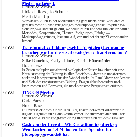
Medienpädagogik
Lernen & Wissen
Lidia de Reese, Jo Schuler
Media Meet Up
Wir wissen: Auch in der Medienbildung geht nichts ohne Geld, aber es
geht um mehr als das! Wie gelingen medienpädagogische Projekte? Wo
steht ihr, was habt ihr gelernt, wo wollt ihr hin und was braucht ihr dafür?
Methoden, Kooperationen, Themen, Zielgruppen, Erfolge —
Medienpädagog*innen, lasst uns auf, von und bei der #rp23 voneinander
lernen!
6/5/23
Transformative Bildung: welche (digitalen) Lernräume
brauchen wir für die sozial-ökologische Transformation?
Lernen & Wissen
Silke Ramelow, Evelyn Linde, Katrin Hünemörder
Hoppetosse
In Zeiten multipler sozialer und ökologischer Krisen brauchen wir eine
Neuausrichtung der Bildung in allen Bereichen – damit sie transformativ
wirkt und Kompetenzen für den Wandel stärkt. Im Panel klären wir Ansatz
und Ziele der transformativen Bildung. Fragen dabei besonders nach
Instrumenten und Formaten, die machtkritische Perspektiven eröffnen.
6/5/23
TINCON Meetup
Lernen & Wissen
Carla Barzen
Home Base
Du interessierst dich für die TINCON, unsere Schwesterkonferenz für
digitale Jugendkultur? Dann komm vorbei und unterhalte dich mit Carla!
Sie ist seit 2019 die Programmleitung und freut sich auf den Austausch!
6/5/23
Cash von der Crowd – Wie Crowdfunding dreckige
Weinflaschen in 4,4 Millionen Euro Spenden für
Flutopfer verwandelt hat