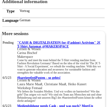
Additional information
Type
Vortrag
Language
German
More sessions
Pending
"CASH & DIGITALISATION for (Fashion) Activism" 2€
T-Shirt Automat @MAKERSPACE
Lernen & Wissen
Carina Bischof
Makerspace
Come by and meet the team behind the T-Shirt vending machine from
Fashion Revolution Germany! Based on the idea of the viral hit 'The 2€ T-
Shirt - A Social Experiment', we rebuilt the vending machine. With this we
want to generate education and awareness for sustainable fashion and
strengthen the valuable work of the association.
6/5/23
#barrierefreiPosten - so gehts!
Lernen & Wissen
Laura Marie Maaß, Christiane Maaß, Heiko Kunert
Workshop Festsaal
Wir lieben die Sozialen Medien. Und wir wollen sie barrierefrei! Wie das
geht? Das zeigen wir euch! Wir sind ein Team aus Menschen mit und ohne
Behinderung und mit unseren Big5 des #barrierefreiPosten könnt ihr selbst
direkt anfangen!
6/5/23
Medienbildung needs Cash - und was noch? MeetUp