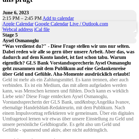
June 6, 2023
2:15 PM – 2:45 PM
Add to calendar
Apple Calendar
Google Calendar
Live / Outlook.com
Webcal address
iCal file
Stage 5
Aysel Osmanoglu
“Was verdienst du?" - Diese Frage stellen wir uns nur selten.
Dabei reden wir alle so gern über unsere Arbeit. Aber das, was
dadurch auf dem Konto landet, ist fast schon tabu. Warum
eigentlich? GLS Bank Vorstandssprecherin Aysel Osmanoglu
geht zusammen mit dem Publikum auf eine Gedankenreise
über Geld und Gefühle. Aha-Momente ausdrücklich erlaubt!
Geld ist mehr als ein Zahlungsmittel. Es kann trennen, aber auch
verbinden. Es ist ein Medium, das mit allem aufgeladen werden
kann, was Menschen kennen und fühlen. Doch kann es wirklich
Liebe sein? Diese Frage entdecken Aysel Osmanoglu,
Vorstandssprecherin der GLS Bank, und&nbsp;Angelika Ivanov,
ehemalige Handelsblatt-Redakteurin, mit dem Publikum. Nach
einem Impulsvortrag reflektieren wir gemeinsam. Über ein digitales
Umfragetool lernen wir etwas über unsere Einstellung zu Geld und
unsere persönliche Geldbiografie. Es geht also um Geld und
Gefühle - spannend und aktiv, aber nicht aufdringlich.