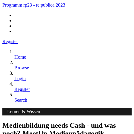
Programm rp23 - re:publica 2023
Register
Home
Browse
Login
Register
Search
Lernen & Wissen
Medienbildung needs Cash - und was
noch? MeetUp Medienpädagogik