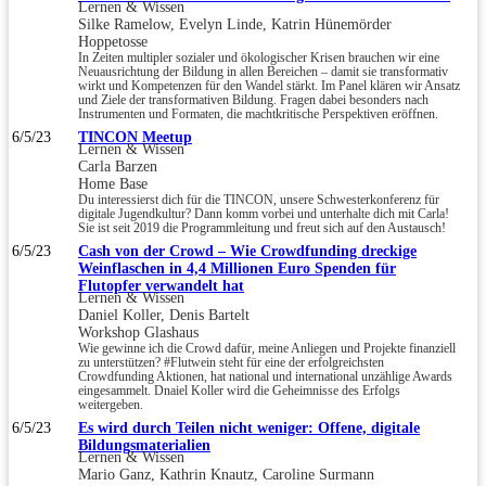
Lernen & Wissen
Silke Ramelow, Evelyn Linde, Katrin Hünemörder
Hoppetosse
In Zeiten multipler sozialer und ökologischer Krisen brauchen wir eine
Neuausrichtung der Bildung in allen Bereichen – damit sie transformativ
wirkt und Kompetenzen für den Wandel stärkt. Im Panel klären wir Ansatz
und Ziele der transformativen Bildung. Fragen dabei besonders nach
Instrumenten und Formaten, die machtkritische Perspektiven eröffnen.
6/5/23
TINCON Meetup
Lernen & Wissen
Carla Barzen
Home Base
Du interessierst dich für die TINCON, unsere Schwesterkonferenz für
digitale Jugendkultur? Dann komm vorbei und unterhalte dich mit Carla!
Sie ist seit 2019 die Programmleitung und freut sich auf den Austausch!
6/5/23
Cash von der Crowd – Wie Crowdfunding dreckige
Weinflaschen in 4,4 Millionen Euro Spenden für
Flutopfer verwandelt hat
Lernen & Wissen
Daniel Koller, Denis Bartelt
Workshop Glashaus
Wie gewinne ich die Crowd dafür, meine Anliegen und Projekte finanziell
zu unterstützen? #Flutwein steht für eine der erfolgreichsten
Crowdfunding Aktionen, hat national und international unzählige Awards
eingesammelt. Dnaiel Koller wird die Geheimnisse des Erfolgs
weitergeben.
6/5/23
Es wird durch Teilen nicht weniger: Offene, digitale
Bildungsmaterialien
Lernen & Wissen
Mario Ganz, Kathrin Knautz, Caroline Surmann