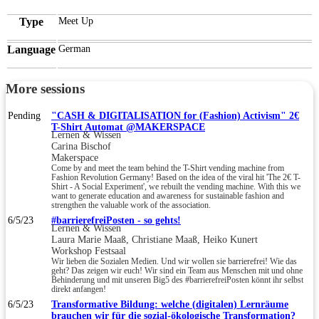
Type
Meet Up
Language
German
More sessions
Pending
"CASH & DIGITALISATION for (Fashion) Activism" 2€
T-Shirt Automat @MAKERSPACE
Lernen & Wissen
Carina Bischof
Makerspace
Come by and meet the team behind the T-Shirt vending machine from
Fashion Revolution Germany! Based on the idea of the viral hit 'The 2€ T-
Shirt - A Social Experiment', we rebuilt the vending machine. With this we
want to generate education and awareness for sustainable fashion and
strengthen the valuable work of the association.
6/5/23
#barrierefreiPosten - so gehts!
Lernen & Wissen
Laura Marie Maaß, Christiane Maaß, Heiko Kunert
Workshop Festsaal
Wir lieben die Sozialen Medien. Und wir wollen sie barrierefrei! Wie das
geht? Das zeigen wir euch! Wir sind ein Team aus Menschen mit und ohne
Behinderung und mit unseren Big5 des #barrierefreiPosten könnt ihr selbst
direkt anfangen!
6/5/23
Transformative Bildung: welche (digitalen) Lernräume
brauchen wir für die sozial-ökologische Transformation?