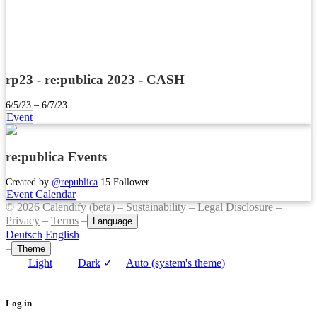
rp23 - re:publica 2023 - CASH
6/5/23 – 6/7/23
Event
re:publica Events
Created by
@republica
15 Follower
Event Calendar
© 2026 Calendify (beta) –
Sustainability
–
Legal Disclosure
–
Privacy
–
Terms
–
Language
Deutsch
English
–
Theme
Light
Dark
✓
Auto (system's theme)
Log in