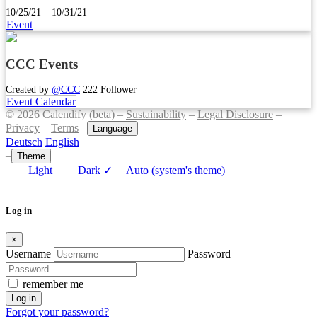
10/25/21 – 10/31/21
Event
CCC Events
Created by
@CCC
222 Follower
Event Calendar
© 2026 Calendify (beta) –
Sustainability
–
Legal Disclosure
–
Privacy
–
Terms
–
Language
Deutsch
English
–
Theme
Light
Dark
✓
Auto (system's theme)
Log in
×
Username
Password
remember me
Log in
Forgot your password?