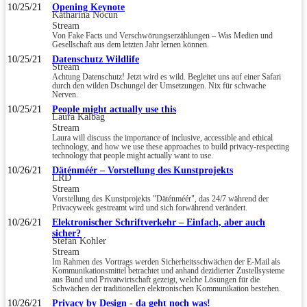
10/25/21
Opening Keynote
Katharina Nocun
Stream
Von Fake Facts und Verschwörungserzählungen – Was Medien und
Gesellschaft aus dem letzten Jahr lernen können.
10/25/21
Datenschutz Wildlife
Stream
Achtung Datenschutz! Jetzt wird es wild. Begleitet uns auf einer Safari
durch den wilden Dschungel der Umsetzungen. Nix für schwache
Nerven.
10/25/21
People might actually use this
Laura Kalbag
Stream
Laura will discuss the importance of inclusive, accessible and ethical
technology, and how we use these approaches to build privacy-respecting
technology that people might actually want to use.
10/26/21
Däténméér – Vorstellung des Kunstprojekts
LRD
Stream
Vorstellung des Kunstprojekts "Däténméér", das 24/7 während der
Privacyweek gestreamt wird und sich forwährend verändert.
10/26/21
Elektronischer Schriftverkehr – Einfach, aber auch
sicher?
Stefan Kohler
Stream
Im Rahmen des Vortrags werden Sicherheitsschwächen der E-Mail als
Kommunikationsmittel betrachtet und anhand dezidierter Zustellsysteme
aus Bund und Privatwirtschaft gezeigt, welche Lösungen für die
Schwächen der traditionellen elektronischen Kommunikation bestehen.
10/26/21
Privacy by Design - da geht noch was!