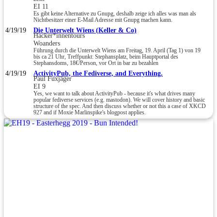
EI 11
Es gibt keine Alternative zu Gnupg, deshalb zeige ich alles was man als
Nichtbesitzer einer E-Mail Adresse mit Gnupg machen kann.
4/19/19
Die Unterwelt Wiens (Keller & Co)
Hacker*innentours
Woanders
Führung durch die Unterwelt Wiens am Freitag, 19. April (Tag 1) von 19
bis ca 21 Uhr, Treffpunkt: Stephansplatz, beim Hauptportal des
Stephansdoms, 18€/Person, vor Ort in bar zu bezahlen
4/19/19
ActivityPub, the Fediverse, and Everything.
Paul Fuxjäger
EI 9
Yes, we want to talk about ActivityPub - because it's what drives many
popular fediverse services (e.g. mastodon). We will cover history and basic
structure of the spec. And then discuss whether or not this a case of XKCD
927 and if Moxie Marlinspike's blogpost applies.