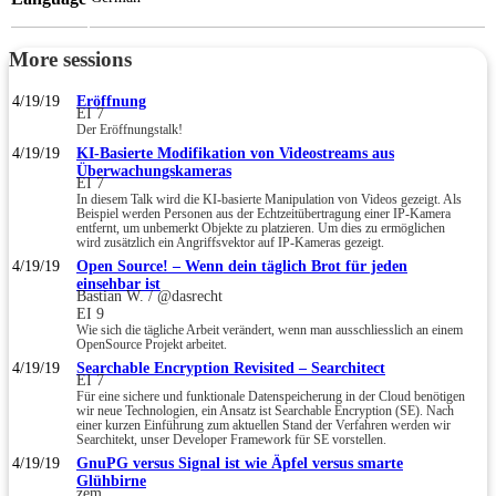
More sessions
4/19/19
Eröffnung
EI 7
Der Eröffnungstalk!
4/19/19
KI-Basierte Modifikation von Videostreams aus
Überwachungskameras
EI 7
In diesem Talk wird die KI-basierte Manipulation von Videos gezeigt. Als
Beispiel werden Personen aus der Echtzeitübertragung einer IP-Kamera
entfernt, um unbemerkt Objekte zu platzieren. Um dies zu ermöglichen
wird zusätzlich ein Angriffsvektor auf IP-Kameras gezeigt.
4/19/19
Open Source! – Wenn dein täglich Brot für jeden
einsehbar ist
Bastian W. / @dasrecht
EI 9
Wie sich die tägliche Arbeit verändert, wenn man ausschliesslich an einem
OpenSource Projekt arbeitet.
4/19/19
Searchable Encryption Revisited – Searchitect
EI 7
Für eine sichere und funktionale Datenspeicherung in der Cloud benötigen
wir neue Technologien, ein Ansatz ist Searchable Encryption (SE). Nach
einer kurzen Einführung zum aktuellen Stand der Verfahren werden wir
Searchitekt, unser Developer Framework für SE vorstellen.
4/19/19
GnuPG versus Signal ist wie Äpfel versus smarte
Glühbirne
zem