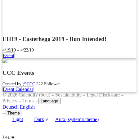
EH19 - Easterhegg 2019 - Bun Intended!
4/19/19 – 4/22/19
Event
CCC Events
Created by
@CCC
222 Follower
Event Calendar
© 2026 Calendify (beta) –
Sustainability
–
Legal Disclosure
–
Privacy
–
Terms
–
Language
Deutsch
English
–
Theme
Light
Dark
✓
Auto (system's theme)
Log in