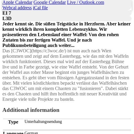
Apple Calendar
Google Calendar
Live / Outlook.com
Webcal address
iCal file
EI 7
L3D
Jeder kennt sie. Die süßen Teigstücke in Herzform. Aber keiner
kennt wirklich ihren kompletten Lebenszyklus. Wir
präsentieren den Lebenslauf einer Waffel: Von den rohen
Zutaten bis zur fertigen Waffel. Und je nach
Publikumsbeteiligung auch weiter...
Das [C3WOC](https://c3woc.de/) ist nun auch nach Wien
gekommen und zeigt auf dem Easterhegg, wie das mit den Waffeln
wirklich funktioniert. Dieses mal wird auf der Easterhegg Bühne
live und in Farbe gezeigt, wie eine Waffel entsteht. Von der Geburt
der Waffel aus roher Masse beginnt ein junges Waffelhäschen zu
entstehen. Es geht über vom flüssigen Agregatzustand in den festen
über. Mit vielen köstlichkeiten bepackt verlässt das Waffelhäschen
das C3WOC um mit einem Chaoten zu "fusionieren". Dabei stärkt
es den Chaoten und hilft ihm hoffentlich mit neuer Kreativität und
Energie viele tolle Projekte zu basteln.
Additional information
Type
Unterhaltungssendung
Language
German