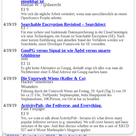
einsehbar ist
Bastian W. / @dasrecht
EI 9
Wie sich die tägliche Arbeit verändert, wenn man ausschliesslich an einem
OpenSource Projekt arbeitet.
4/19/19
Searchable Encryption Revisited – Searchitect
EI 7
Für eine sichere und funktionale Datenspeicherung in der Cloud benötigen
wir neue Technologien, ein Ansatz ist Searchable Encryption (SE). Nach
einer kurzen Einführung zum aktuellen Stand der Verfahren werden wir
Searchitekt, unser Developer Framework für SE vorstellen.
4/19/19
GnuPG versus Signal ist wie Äpfel versus smarte
Glühbirne
zem
EI 11
Es gibt keine Alternative zu Gnupg, deshalb zeige ich alles was man als
Nichtbesitzer einer E-Mail Adresse mit Gnupg machen kann.
4/19/19
Die Unterwelt Wiens (Keller & Co)
Hacker*innentours
Woanders
Führung durch die Unterwelt Wiens am Freitag, 19. April (Tag 1) von 19
bis ca 21 Uhr, Treffpunkt: Stephansplatz, beim Hauptportal des
Stephansdoms, 18€/Person, vor Ort in bar zu bezahlen
4/19/19
ActivityPub, the Fediverse, and Everything.
Paul Fuxjäger
EI 9
Yes, we want to talk about ActivityPub - because it's what drives many
popular fediverse services (e.g. mastodon). We will cover history and basic
structure of the spec. And then discuss whether or not this a case of XKCD
927 and if Moxie Marlinspike's blogpost applies.