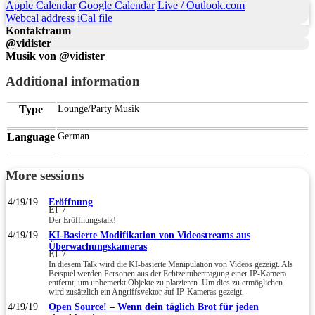
Apple Calendar
Google Calendar
Live / Outlook.com
Webcal address
iCal file
Kontaktraum
@vidister
Musik von @vidister
Additional information
Type
Lounge/Party Musik
Language
German
More sessions
4/19/19
Eröffnung
EI 7
Der Eröffnungstalk!
4/19/19
KI-Basierte Modifikation von Videostreams aus
Überwachungskameras
EI 7
In diesem Talk wird die KI-basierte Manipulation von Videos gezeigt. Als
Beispiel werden Personen aus der Echtzeitübertragung einer IP-Kamera
entfernt, um unbemerkt Objekte zu platzieren. Um dies zu ermöglichen
wird zusätzlich ein Angriffsvektor auf IP-Kameras gezeigt.
4/19/19
Open Source! – Wenn dein täglich Brot für jeden