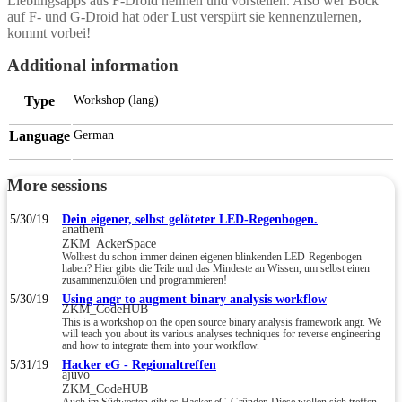
Lieblingsapps aus F-Droid nennen und vorstellen. Also wer Bock
auf F- und G-Droid hat oder Lust verspürt sie kennenzulernen,
kommt vorbei!
Additional information
Type
Workshop (lang)
Language
German
More sessions
5/30/19
Dein eigener, selbst gelöteter LED-Regenbogen.
anathem
ZKM_AckerSpace
Wolltest du schon immer deinen eigenen blinkenden LED-Regenbogen
haben? Hier gibts die Teile und das Mindeste an Wissen, um selbst einen
zusammenzulöten und programmieren!
5/30/19
Using angr to augment binary analysis workflow
ZKM_CodeHUB
This is a workshop on the open source binary analysis framework angr. We
will teach you about its various analyses techniques for reverse engineering
and how to integrate them into your workflow.
5/31/19
Hacker eG - Regionaltreffen
ajuvo
ZKM_CodeHUB