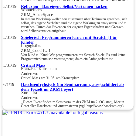
Auch im Südwesten gibt es Hacker eG-Gründer. Diese wollen sich treffen.
5/31/19
Reflexion - Das eigene Selbst/Vertrauen hacken
Wonnefuchs
ZKM_AckerSpace
In diesem Workshop wollen wir zusammen über Techniken sprechen, sich
selbst, das eigene Verhalten und die eigene Wirkung zu analysieren und zu
verstehen. Durch das Erkennen der eigenen Eigenschaften und Grenzen
wird Selbstvertrauen aufgebaut.
5/31/19
Spielerisch Programmieren lernen mit Scratch | Für
Kinder
Logogistiks
ZKM_CodeHUB
Von Kind zu Kind: Wir programmieren mit Scratch Spiele. Es sind keine
Programmierkentnisse vorausgesetzt, da es ein Anfängerkurs ist.
5/31/19
Critical Mass
Franziska Kunsmann
Anderswo
Critical Mass am 31.05. am Kronenplatz
6/1/19
Haecksenfryhstyck (im Seminarraum, ausgeschildert ab
dem Teezelt im ZKM Foyer)
Xorandra
Anderswo
_Dieses Event findet im Seminarraum des ZKM im 2. OG statt_ Meet n
Greet aller Haecksen und -interessierten (vgl. http://www.haecksen.org)