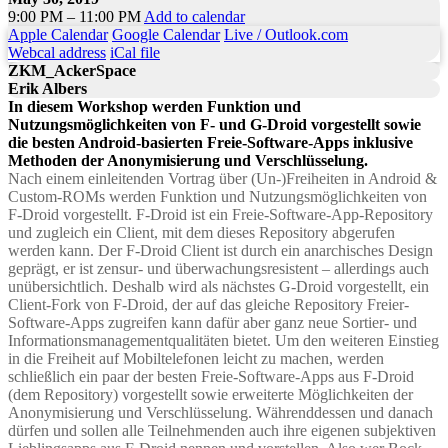
9:00 PM – 11:00 PM
Add to calendar
Apple Calendar
Google Calendar
Live / Outlook.com
Webcal address
iCal file
ZKM_AckerSpace
Erik Albers
In diesem Workshop werden Funktion und
Nutzungsmöglichkeiten von F- und G-Droid vorgestellt sowie
die besten Android-basierten Freie-Software-Apps inklusive
Methoden der Anonymisierung und Verschlüsselung.
Nach einem einleitenden Vortrag über (Un-)Freiheiten in Android &
Custom-ROMs werden Funktion und Nutzungsmöglichkeiten von
F-Droid vorgestellt. F-Droid ist ein Freie-Software-App-Repository
und zugleich ein Client, mit dem dieses Repository abgerufen
werden kann. Der F-Droid Client ist durch ein anarchisches Design
geprägt, er ist zensur- und überwachungsresistent – allerdings auch
unübersichtlich. Deshalb wird als nächstes G-Droid vorgestellt, ein
Client-Fork von F-Droid, der auf das gleiche Repository Freier-
Software-Apps zugreifen kann dafür aber ganz neue Sortier- und
Informationsmanagementqualitäten bietet. Um den weiteren Einstieg
in die Freiheit auf Mobiltelefonen leicht zu machen, werden
schließlich ein paar der besten Freie-Software-Apps aus F-Droid
(dem Repository) vorgestellt sowie erweiterte Möglichkeiten der
Anonymisierung und Verschlüsselung. Währenddessen und danach
dürfen und sollen alle Teilnehmenden auch ihre eigenen subjektiven