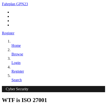
Fahrplan GPN23
Register
Home
Browse
Login
Register
Search
Cyber Security
WTF is ISO 27001