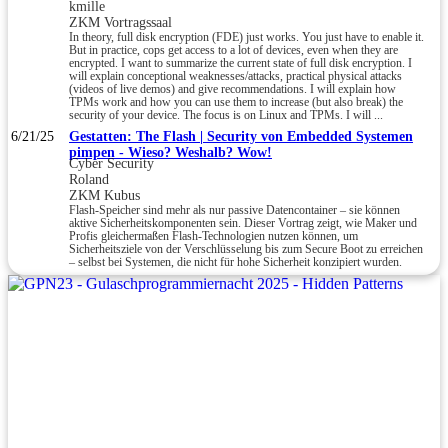
kmille
ZKM Vortragssaal
In theory, full disk encryption (FDE) just works. You just have to enable it.
But in practice, cops get access to a lot of devices, even when they are
encrypted. I want to summarize the current state of full disk encryption. I
will explain conceptional weaknesses/attacks, practical physical attacks
(videos of live demos) and give recommendations. I will explain how
TPMs work and how you can use them to increase (but also break) the
security of your device. The focus is on Linux and TPMs. I will ...
6/21/25
Gestatten: The Flash | Security von Embedded Systemen
pimpen - Wieso? Weshalb? Wow!
Cyber Security
Roland
ZKM Kubus
Flash-Speicher sind mehr als nur passive Datencontainer – sie können
aktive Sicherheitskomponenten sein. Dieser Vortrag zeigt, wie Maker und
Profis gleichermaßen Flash-Technologien nutzen können, um
Sicherheitsziele von der Verschlüsselung bis zum Secure Boot zu erreichen
– selbst bei Systemen, die nicht für hohe Sicherheit konzipiert wurden.