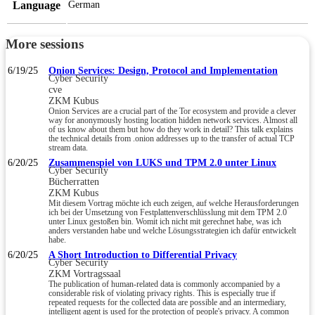
Language
German
More sessions
6/19/25
Onion Services: Design, Protocol and Implementation
Cyber Security
cve
ZKM Kubus
Onion Services are a crucial part of the Tor ecosystem and provide a clever
way for anonymously hosting location hidden network services. Almost all
of us know about them but how do they work in detail? This talk explains
the technical details from .onion addresses up to the transfer of actual TCP
stream data.
6/20/25
Zusammenspiel von LUKS und TPM 2.0 unter Linux
Cyber Security
Bücherratten
ZKM Kubus
Mit diesem Vortrag möchte ich euch zeigen, auf welche Herausforderungen
ich bei der Umsetzung von Festplattenverschlüsslung mit dem TPM 2.0
unter Linux gestoßen bin. Womit ich nicht mit gerechnet habe, was ich
anders verstanden habe und welche Lösungsstrategien ich dafür entwickelt
habe.
6/20/25
A Short Introduction to Differential Privacy
Cyber Security
ZKM Vortragssaal
The publication of human-related data is commonly accompanied by a
considerable risk of violating privacy rights. This is especially true if
repeated requests for the collected data are possible and an intermediary,
intelligent agent is used for the protection of people's privacy. A common