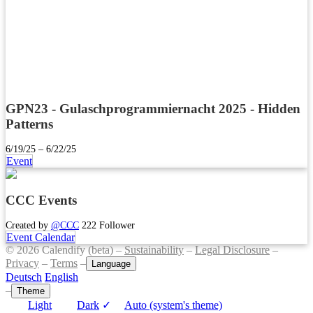
GPN23 - Gulaschprogrammiernacht 2025 - Hidden
Patterns
6/19/25 – 6/22/25
Event
CCC Events
Created by
@CCC
222 Follower
Event Calendar
© 2026 Calendify (beta) –
Sustainability
–
Legal Disclosure
–
Privacy
–
Terms
–
Language
Deutsch
English
–
Theme
Light
Dark
✓
Auto (system's theme)