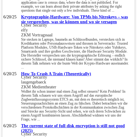
application case is census data, where the data is not published. For
example, we can learn about their private attributes by asking the right
questions that single out only a few individuals. These kind of ...
6/20/25
Kryptographie-Hardware: Von TPMs bis Nitrokeys – was
sie versprechen, was sie können und wo sie versagen
Cyber Security
elfy
ZKM Vortragssaal
Sie stecken in Laptops, baumeln an Schlüsselbunden, verstecken sich in
Kreditkarten oder Personalausweisen und thronen in Serverracks: Trusted
Platform Modules, USB-Hardware-Token wie Nitrokeys oder Yubikeys,
Smartcards und ihre großen Geschwister, die Hardware Security Module.
Die Hersteller versprechen uns die kryptographische Erlösung – endlich
sichere Schlüssel, die niemand klauen kann! Aber stimmt das wirklich? In
diesem Talk nehmen wir die bunte Welt der Krypto-Hardware auseinander.
...
6/20/25
How To Crash A Train (Theoretically)
Cyber Security
laugengebaeck
ZKM Medientheater
Wolltet ihr schon immer mal einen Zug selbst steuern? Kein Problem! In
diesem Talk schauen wir uns einen Angriff auf das europäische
Zugbeeinflussungssystem ETCS an, mit dem es theoretisch möglich ist,
Steuerungsnachrichten an einen Zug zu fälschen. Dabei betrachten wir die
verschiedenen Protokollschichten in der Kommunikation zwischen Zug
und Strecke aus Security-Sicht und sehen, wie sich deren Schwächen zu
einem Angriff kombinieren lassen. Abschließend widmen wir uns der
Frage, wie ...
6/20/25
The current state of full disk encryption is still not good
(2025)
Cyber Security