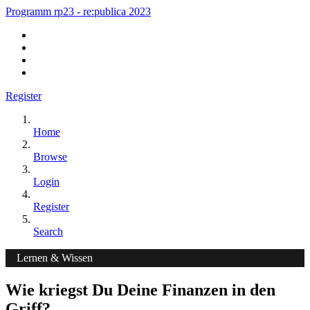
Programm rp23 - re:publica 2023
Register
Home
Browse
Login
Register
Search
Lernen & Wissen
Wie kriegst Du Deine Finanzen in den
Griff?