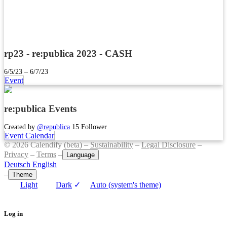
rp23 - re:publica 2023 - CASH
6/5/23 – 6/7/23
Event
re:publica Events
Created by
@republica
15 Follower
Event Calendar
© 2026 Calendify (beta) –
Sustainability
–
Legal Disclosure
–
Privacy
–
Terms
–
Language
Deutsch
English
–
Theme
Light
Dark
✓
Auto (system's theme)
Log in