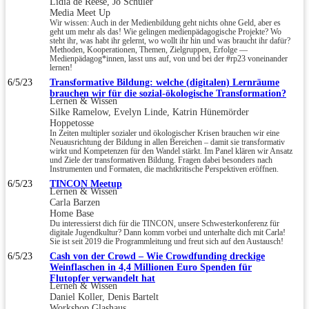
Lidia de Reese, Jo Schuler
Media Meet Up
Wir wissen: Auch in der Medienbildung geht nichts ohne Geld, aber es
geht um mehr als das! Wie gelingen medienpädagogische Projekte? Wo
steht ihr, was habt ihr gelernt, wo wollt ihr hin und was braucht ihr dafür?
Methoden, Kooperationen, Themen, Zielgruppen, Erfolge —
Medienpädagog*innen, lasst uns auf, von und bei der #rp23 voneinander
lernen!
6/5/23
Transformative Bildung: welche (digitalen) Lernräume
brauchen wir für die sozial-ökologische Transformation?
Lernen & Wissen
Silke Ramelow, Evelyn Linde, Katrin Hünemörder
Hoppetosse
In Zeiten multipler sozialer und ökologischer Krisen brauchen wir eine
Neuausrichtung der Bildung in allen Bereichen – damit sie transformativ
wirkt und Kompetenzen für den Wandel stärkt. Im Panel klären wir Ansatz
und Ziele der transformativen Bildung. Fragen dabei besonders nach
Instrumenten und Formaten, die machtkritische Perspektiven eröffnen.
6/5/23
TINCON Meetup
Lernen & Wissen
Carla Barzen
Home Base
Du interessierst dich für die TINCON, unsere Schwesterkonferenz für
digitale Jugendkultur? Dann komm vorbei und unterhalte dich mit Carla!
Sie ist seit 2019 die Programmleitung und freut sich auf den Austausch!
6/5/23
Cash von der Crowd – Wie Crowdfunding dreckige
Weinflaschen in 4,4 Millionen Euro Spenden für
Flutopfer verwandelt hat
Lernen & Wissen
Daniel Koller, Denis Bartelt
Workshop Glashaus