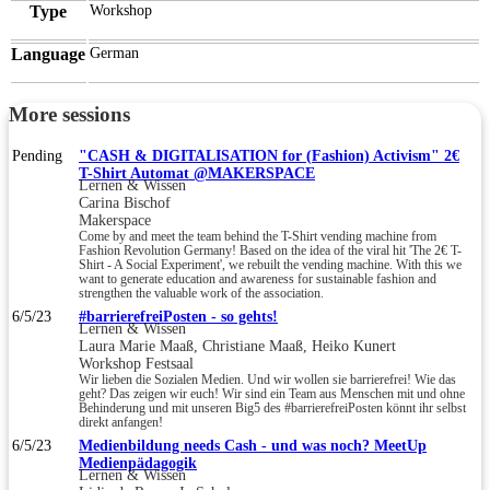
Type
Workshop
Language
German
More sessions
Pending
"CASH & DIGITALISATION for (Fashion) Activism" 2€
T-Shirt Automat @MAKERSPACE
Lernen & Wissen
Carina Bischof
Makerspace
Come by and meet the team behind the T-Shirt vending machine from
Fashion Revolution Germany! Based on the idea of the viral hit 'The 2€ T-
Shirt - A Social Experiment', we rebuilt the vending machine. With this we
want to generate education and awareness for sustainable fashion and
strengthen the valuable work of the association.
6/5/23
#barrierefreiPosten - so gehts!
Lernen & Wissen
Laura Marie Maaß, Christiane Maaß, Heiko Kunert
Workshop Festsaal
Wir lieben die Sozialen Medien. Und wir wollen sie barrierefrei! Wie das
geht? Das zeigen wir euch! Wir sind ein Team aus Menschen mit und ohne
Behinderung und mit unseren Big5 des #barrierefreiPosten könnt ihr selbst
direkt anfangen!
6/5/23
Medienbildung needs Cash - und was noch? MeetUp
Medienpädagogik
Lernen & Wissen