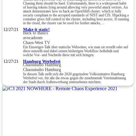
Chasing them should be hard. Unfortunately, there is a widespread habit
of leaving tokens lying around allowing very powerful attack vectors. An
attack demonstrates how to hack an OpenShift cluster, which is fully
securty compliant to the accepted standards of NIST and CIS. Hijacking a
container gives full control to the cluster, including host access. If running
in the cloud, the cluster can be used for further attacks, ...
12/27/21
Make it static!
Back to Basics
avocadoom
Chaos-West TV
Ein Einsteiger-Talk über statische Webseiten, wie man sie erstellt oder auf
diese umstellt und dabei seinen bisherigen Workflow beibehält und
welche Vor- und Nachteile diese mit sich bringen.
12/27/21
Hamburg Werbefrei
Chaosstudio Hamburg
Chaosstudio Hamburg
In diesem Talk stellt sich die 2020 gegründete Volksinitiative Hamburg
Werbefrei vor, für alle die etwas gegen die zunehmende Vereinnahmung
der Stadt durch Außenwerbung unternehmen möchten.