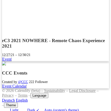
rC3 2021 NOWHERE - Remote Chaos Experience
2021
12/27/21 – 12/30/21
Event
CCC Events
Created by
@CCC
222 Follower
Event Calendar
© 2026 Calendify (beta) –
Sustainability
–
Legal Disclosure
–
Privacy
–
Terms
–
Language
Deutsch
English
–
Theme
Light
Dark
✓
Auto (system's theme)