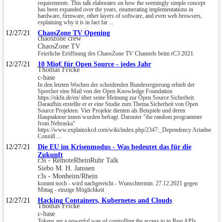
requirements. This talk elaborates on how the seemingly simple concept
has been expanded over the years, enumerating implementations in
hardware, firmware, other layers of software, and even web browsers,
explaining why it is in fact far ...
12/27/21
ChaosZone TV Opening
chaoszone crew
ChaosZone TV
Feierliche Eröffnung des ChaosZone TV Channels beim rC3 2021.
12/27/21
10 Mio€ für Open Source - jedes Jahr
Thomas Fricke
c-base
In den letzten Wochen der scheidenden Bundesregierung erhielt der
Sprecher eine Mail von der Open Knowledge Foundation
https://okfn.de/en/ über seine Meinung zur Open Source Sicherheit.
Daraufhin erstellte er er eine Studie zum Thema Sicherheit von Open
Source Projekten. Vier Projekte dienten als Beispiele und deren
Hauptakteur:innen wurden befragt. Darunter "the random programmer
from Nebraska"
https://www.explainxkcd.com/wiki/index.php/2347:_Dependency Ariadne
Connill ...
12/27/21
Die EU im Krisenmodus - Was bedeutet das für die
Zukunft
r3s - RemoteRheinRuhr Talk
Siebo M. H. Janssen
r3s - Monheim/Rhein
kommt noch - wird nachgereicht - Wunschtermin: 27.12.2021 gegen
Mittag - einzige Möglichkeit
12/27/21
Hacking Containers, Kubernetes and Clouds
Thomas Fricke
c-base
Tokens are a powerful way of controlling the access to to Rest APIs.