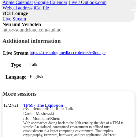
Apple Calendar
Google Calendar
Live / Outlook.com
Webcal address
iCal file
rC3 Lounge
Live Stream
Neu und Verboten
https://soundcloud.com/audino
Additional information
Live Stream
https://streaming.media.ccc.de/rc3/c3lounge
Type
Talk
Language
English
More sessions
12/27/21
TPM - The Explosion
r3s - RemoteRheinRuhr Talk
Daniel Maslowski
r3s - Monheim/Rhein
With approaches dating back to the 20th century, the idea of a TPM is
simple: An isolated, constrained environment to offload trust
establishment in a larger computing environment. That implies
cryptography, firmware, hardware, and per application, different