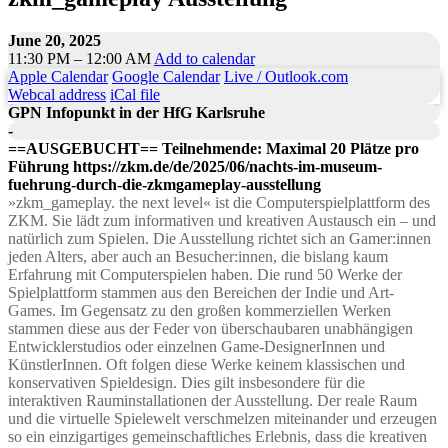
June 20, 2025
11:30 PM – 12:00 AM
Add to calendar
Apple Calendar
Google Calendar
Live / Outlook.com
Webcal address
iCal file
GPN Infopunkt in der HfG Karlsruhe
-
==AUSGEBUCHT== Teilnehmende: Maximal 20 Plätze pro
Führung https://zkm.de/de/2025/06/nachts-im-museum-
fuehrung-durch-die-zkmgameplay-ausstellung
»zkm_gameplay. the next level« ist die Computerspielplattform des
ZKM. Sie lädt zum informativen und kreativen Austausch ein – und
natürlich zum Spielen. Die Ausstellung richtet sich an Gamer:innen
jeden Alters, aber auch an Besucher:innen, die bislang kaum
Erfahrung mit Computerspielen haben. Die rund 50 Werke der
Spielplattform stammen aus den Bereichen der Indie und Art-
Games. Im Gegensatz zu den großen kommerziellen Werken
stammen diese aus der Feder von überschaubaren unabhängigen
Entwicklerstudios oder einzelnen Game-DesignerInnen und
KünstlerInnen. Oft folgen diese Werke keinem klassischen und
konservativen Spieldesign. Dies gilt insbesondere für die
interaktiven Rauminstallationen der Ausstellung. Der reale Raum
und die virtuelle Spielewelt verschmelzen miteinander und erzeugen
so ein einzigartiges gemeinschaftliches Erlebnis, dass die kreativen