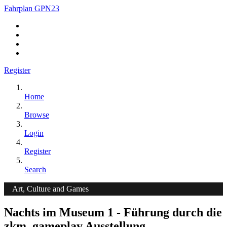
Fahrplan GPN23
Register
Home
Browse
Login
Register
Search
Art, Culture and Games
Nachts im Museum 1 - Führung durch die
zkm_gameplay Ausstellung