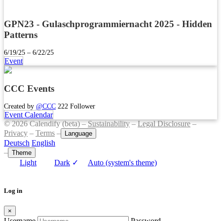
GPN23 - Gulaschprogrammiernacht 2025 - Hidden
Patterns
6/19/25 – 6/22/25
Event
CCC Events
Created by
@CCC
222 Follower
Event Calendar
© 2026 Calendify (beta) –
Sustainability
–
Legal Disclosure
–
Privacy
–
Terms
–
Language
Deutsch
English
–
Theme
Light
Dark
✓
Auto (system's theme)
Log in
×
Username
Password