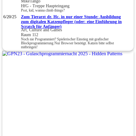
MikeTango
HfG - Treppe Haupteingang
Psst, kid, wanna climb things?
6/20/25
Zum Tierarzt dr. Hc. in nur einer Stunde: Ausbildung
zum digitalen Katzenpfleger (oder: eine Einführung in
Scratch für Anfänger)
Art, Culture and Games
Raum 112
Noch nie Programmiert? Spielerischer Einstieg mit grafischer
Blockprogrammierung Nur Browser benötigt. Katzen bitte selbst
mitbringen!