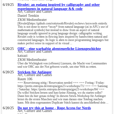
6/19/25
Rivulet: an esolang inspired by calligraphy and other
experiments in natural language && code
Art, Culture and Games
Daniel Temkin
ZKM Medientheater
[Rivulet](https://github.com/rottytooth/Rivulet) eschews keywords entirely.
This is not done to move *away* from natural language (as in APL's use of
mathematical symbols) but instead to draw from an aspect of natural
language usually ignored in prog language design: calligraphic writing.
Rivulet code is written in flowing lines inspired by handwritten natural and
constructed languages. Its logic is alien to most programming languages but
makes perfect sense in support of its visual ...
6/20/25
ORC - eine warhaftig abenteuerliche Lizenzgeschichte
Art, Culture and Games
katzazi
ZKM Medientheater
Über die Wichtigkeit von (offenen) Lizenzen, die Macht von Communities
und wie ORC aus der Not geboren wurde, um eine Welt zu retten.
6/20/25
Stricken für Anfänger
Art, Culture and Games
Raum 106
=== Reservierung nötig / Reservation needed === === Freitag / Friday:
https://pretix.entropia.de/entropia/gpn23-workshops/71/ === === Samstag
/ Saturday: https://pretix.entropia.de/entropia/gpn23-workshops/84/ ===
Du willst Stricken lernen und hast keine Ahnung, wo du starten sollst?
Dann bist du hier genau richtig! In diesem Strick-Workshop für Anfänger
lernst du die ersten Maschen und wie man daraus eine Totebag machen
kann. Mit dem sogenannten Duplicate Stitch kannst du anschließend dein ...
6/20/25
Do not try this at home - Rope Access for Nerds
Art, Culture and Games