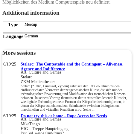
Möglichkeiten des Medium Computerspiels neu definiert.
Additional information
Type
Meetup
Language
German
More sessions
6/19/25
Stelarc: The Contestable and the Contingent – Aliveness,
Agency and Indifference
Art, Culture and Games
Stelarc
ZKM Medientheater
Stelarc (*1946, Limassol, Zypern) zählt seit den 1980er-Jahren zu den
einflussreichsten Vertretern der zeitgenössischen Kunst, die sich mit der
technologischen Erweiterung und Modifikation des menschlichen Körpers
befassen. In seinem Vortrag thematisiert der in Australien lebende Künstler,
wie digitale Technologien neue Formen der Körperlichkeit ermöglichen, in
denen der Körper zunehmend zur Schnittstelle zwischen biologischen,
maschinellen und virtuellen Realitäten wird. Seine ...
6/19/25
Do not try this at home - Rope Access for Nerds
Art, Culture and Games
MikeTango
HfG - Treppe Haupteingang
Psst, kid, wanna climb things?