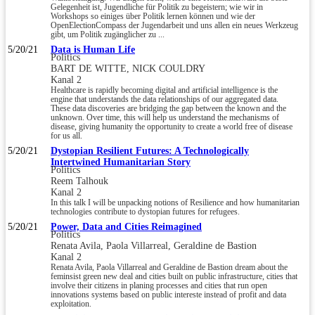
Gelegenheit ist, Jugendliche für Politik zu begeistern; wie wir in
Workshops so einiges über Politik lernen können und wie der
OpenElectionCompass der Jugendarbeit und uns allen ein neues Werkzeug
gibt, um Politik zugänglicher zu ...
5/20/21
Data is Human Life
Politics
BART DE WITTE, NICK COULDRY
Kanal 2
Healthcare is rapidly becoming digital and artificial intelligence is the
engine that understands the data relationships of our aggregated data.
These data discoveries are bridging the gap between the known and the
unknown. Over time, this will help us understand the mechanisms of
disease, giving humanity the opportunity to create a world free of disease
for us all.
5/20/21
Dystopian Resilient Futures: A Technologically
Intertwined Humanitarian Story
Politics
Reem Talhouk
Kanal 2
In this talk I will be unpacking notions of Resilience and how humanitarian
technologies contribute to dystopian futures for refugees.
5/20/21
Power, Data and Cities Reimagined
Politics
Renata Avila, Paola Villarreal, Geraldine de Bastion
Kanal 2
Renata Avila, Paola Villarreal and Geraldine de Bastion dream about the
feminsist green new deal and cities built on public infrastructure, cities that
involve their citizens in planing processes and cities that run open
innovations systems based on public intereste instead of profit and data
exploitation.