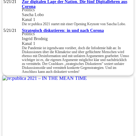
5/21/21
Zur digitalen Lage der Nation. Die fünf Digitallehren aus
Corona
Politics
Sascha Lobo
Kanal 1
Die re:publica 2021 startet mit einer Opening Keynote von Sascha Lobo.
5/21/21
Strategisch diskutieren: in und nach Corona
Politics
Ingrid Brodnig
Kanal 1
Die Pandemie ist irgendwann vorüber, doch die Infodemie hält an: In
Diskussionen über die Klimakrise und über geflüchtete Menschen wird
ebenso mit Desinformation und mit unfairen Argumenten gearbeitet. Umso
wichtiger ist es, die eigenen Argumente möglichst klar und nachdrücklich
zu vermitteln. Der Crashkurs „strategisches Diskutieren“ seziert unfaire
Diskussionsstile und vermittelt konkrete Gegenstrategien. Und im
Anschluss kann auch diskutiert werden!