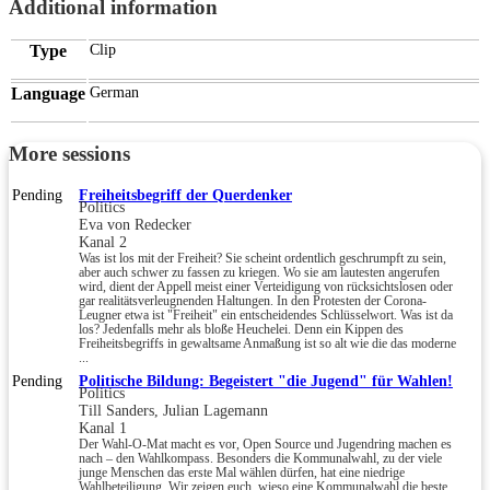
Additional information
Type
Clip
Language
German
More sessions
Pending
Freiheitsbegriff der Querdenker
Politics
Eva von Redecker
Kanal 2
Was ist los mit der Freiheit? Sie scheint ordentlich geschrumpft zu sein,
aber auch schwer zu fassen zu kriegen. Wo sie am lautesten angerufen
wird, dient der Appell meist einer Verteidigung von rücksichtslosen oder
gar realitätsverleugnenden Haltungen. In den Protesten der Corona-
Leugner etwa ist "Freiheit" ein entscheidendes Schlüsselwort. Was ist da
los? Jedenfalls mehr als bloße Heuchelei. Denn ein Kippen des
Freiheitsbegriffs in gewaltsame Anmaßung ist so alt wie die das moderne
...
Pending
Politische Bildung: Begeistert "die Jugend" für Wahlen!
Politics
Till Sanders, Julian Lagemann
Kanal 1
Der Wahl-O-Mat macht es vor, Open Source und Jugendring machen es
nach – den Wahlkompass. Besonders die Kommunalwahl, zu der viele
junge Menschen das erste Mal wählen dürfen, hat eine niedrige
Wahlbeteiligung. Wir zeigen euch, wieso eine Kommunalwahl die beste