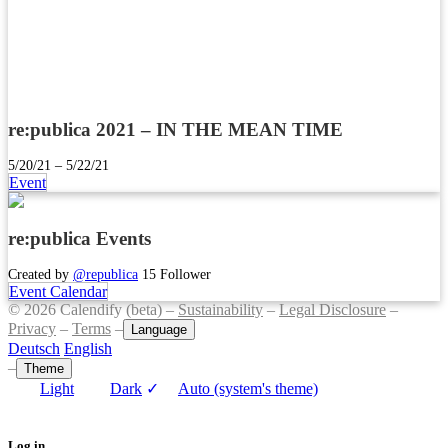
re:publica 2021 – IN THE MEAN TIME
5/20/21 – 5/22/21
Event
re:publica Events
Created by
@republica
15 Follower
Event Calendar
© 2026 Calendify (beta) –
Sustainability
–
Legal Disclosure
–
Privacy
–
Terms
–
Language
Deutsch
English
–
Theme
Light
Dark
✓
Auto (system's theme)
Log in