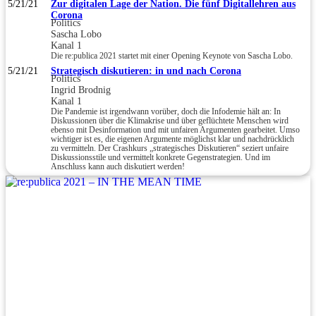
5/21/21
Zur digitalen Lage der Nation. Die fünf Digitallehren aus
Corona
Politics
Sascha Lobo
Kanal 1
Die re:publica 2021 startet mit einer Opening Keynote von Sascha Lobo.
5/21/21
Strategisch diskutieren: in und nach Corona
Politics
Ingrid Brodnig
Kanal 1
Die Pandemie ist irgendwann vorüber, doch die Infodemie hält an: In
Diskussionen über die Klimakrise und über geflüchtete Menschen wird
ebenso mit Desinformation und mit unfairen Argumenten gearbeitet. Umso
wichtiger ist es, die eigenen Argumente möglichst klar und nachdrücklich
zu vermitteln. Der Crashkurs „strategisches Diskutieren“ seziert unfaire
Diskussionsstile und vermittelt konkrete Gegenstrategien. Und im
Anschluss kann auch diskutiert werden!