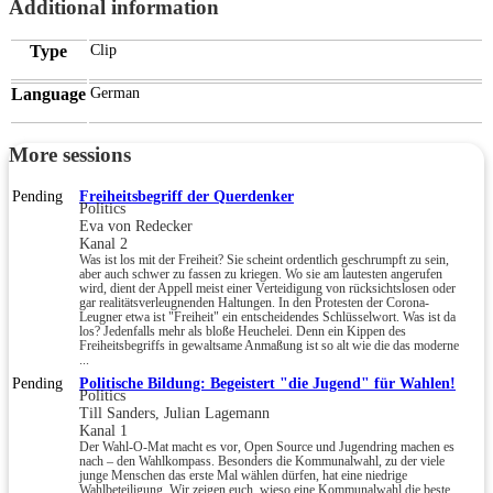
Additional information
Type
Clip
Language
German
More sessions
Pending
Freiheitsbegriff der Querdenker
Politics
Eva von Redecker
Kanal 2
Was ist los mit der Freiheit? Sie scheint ordentlich geschrumpft zu sein,
aber auch schwer zu fassen zu kriegen. Wo sie am lautesten angerufen
wird, dient der Appell meist einer Verteidigung von rücksichtslosen oder
gar realitätsverleugnenden Haltungen. In den Protesten der Corona-
Leugner etwa ist "Freiheit" ein entscheidendes Schlüsselwort. Was ist da
los? Jedenfalls mehr als bloße Heuchelei. Denn ein Kippen des
Freiheitsbegriffs in gewaltsame Anmaßung ist so alt wie die das moderne
...
Pending
Politische Bildung: Begeistert "die Jugend" für Wahlen!
Politics
Till Sanders, Julian Lagemann
Kanal 1
Der Wahl-O-Mat macht es vor, Open Source und Jugendring machen es
nach – den Wahlkompass. Besonders die Kommunalwahl, zu der viele
junge Menschen das erste Mal wählen dürfen, hat eine niedrige
Wahlbeteiligung. Wir zeigen euch, wieso eine Kommunalwahl die beste