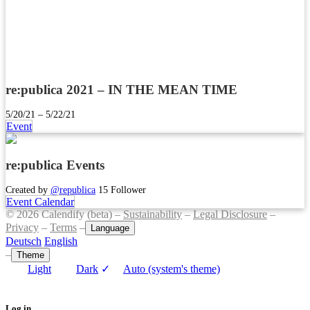
re:publica 2021 – IN THE MEAN TIME
5/20/21 – 5/22/21
Event
re:publica Events
Created by
@republica
15 Follower
Event Calendar
© 2026 Calendify (beta) –
Sustainability
–
Legal Disclosure
–
Privacy
–
Terms
–
Language
Deutsch
English
–
Theme
Light
Dark
✓
Auto (system's theme)
Log in