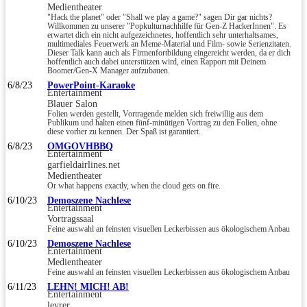
Medientheater
"Hack the planet" oder "Shall we play a game?" sagen Dir gar nichts?
Willkommen zu unserer "Popkulturnachhilfe für Gen-Z HackerInnen". Es
erwartet dich ein nicht aufgezeichnetes, hoffentlich sehr unterhaltsames,
multimediales Feuerwerk an Meme-Material und Film- sowie Serienzitaten.
Dieser Talk kann auch als Firmenfortbildung eingereicht werden, da er dich
hoffentlich auch dabei unterstützen wird, einen Rapport mit Deinem
Boomer/Gen-X Manager aufzubauen.
6/8/23
PowerPoint-Karaoke
Entertainment
Blauer Salon
Folien werden gestellt, Vortragende melden sich freiwillig aus dem
Publikum und halten einen fünf-minütigen Vortrag zu den Folien, ohne
diese vorher zu kennen. Der Spaß ist garantiert.
6/8/23
OMGOVHBBQ
Entertainment
garfieldairlines.net
Medientheater
Or what happens exactly, when the cloud gets on fire.
6/10/23
Demoszene Nachlese
Entertainment
Vortragssaal
Feine auswahl an feinsten visuellen Leckerbissen aus ökologischem Anbau
6/10/23
Demoszene Nachlese
Entertainment
Medientheater
Feine auswahl an feinsten visuellen Leckerbissen aus ökologischem Anbau
6/11/23
LEHN! MICH! AB!
Entertainment
leyrer