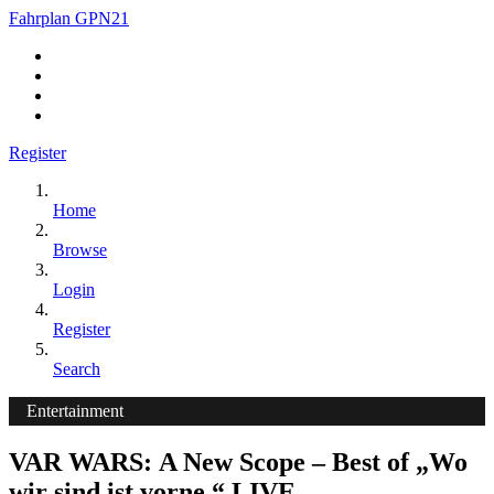
Fahrplan GPN21
Register
Home
Browse
Login
Register
Search
Entertainment
VAR WARS: A New Scope – Best of „Wo
wir sind ist vorne.“ LIVE