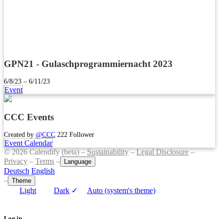
GPN21 - Gulaschprogrammiernacht 2023
6/8/23 – 6/11/23
Event
CCC Events
Created by
@CCC
222 Follower
Event Calendar
© 2026 Calendify (beta) –
Sustainability
–
Legal Disclosure
–
Privacy
–
Terms
–
Language
Deutsch
English
–
Theme
Light
Dark
✓
Auto (system's theme)
Log in