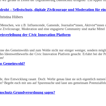
 wir gerade in Zeiten der Digitalisierung Datenschutz dringend? Ein Appell f
droht – Selbstschutz, digitale Zivilcourage und Moderation für ei
Christina Hübers
e Menschen, wie z.B. Influencende, Gamende, Journalist*innen, Aktivist*innen 
tale Zivilcourage, Moderation und eine engagierte Community sind starke Mit
eisverleihung der Civic Innovation Platform
inne des Gemeinwohls und zum Wohle nicht nur einiger weniger, sondern möglic
s Ideenwettbewerbs der Civic Innovation Platform gesucht. Erfahrt bei der P
en!
das Gemeinwohl?
nde, ihre Entwicklung rasant. Doch: Wofür genau lässt sie sich eigentlich nutze
Begebt euch mit uns auf Spurensuche und lasst uns gemeinsam Potenzialfelde
nschutz-Grundverordnung sagen?