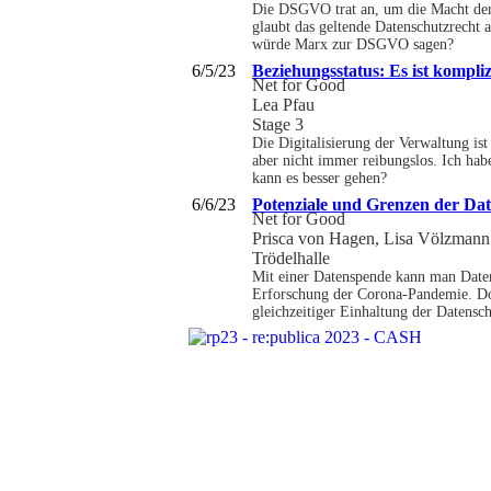
Die DSGVO trat an, um die Macht der d
glaubt das geltende Datenschutzrecht 
würde Marx zur DSGVO sagen?
6/5/23
Beziehungsstatus: Es ist komplizi
Net for Good
Lea Pfau
Stage 3
Die Digitalisierung der Verwaltung ist
aber nicht immer reibungslos. Ich habe
kann es besser gehen?
6/6/23
Potenziale und Grenzen der Da
Net for Good
Prisca von Hagen, Lisa Völzmann
Trödelhalle
Mit einer Datenspende kann man Daten 
Erforschung der Corona-Pandemie. Doc
gleichzeitiger Einhaltung der Datensc