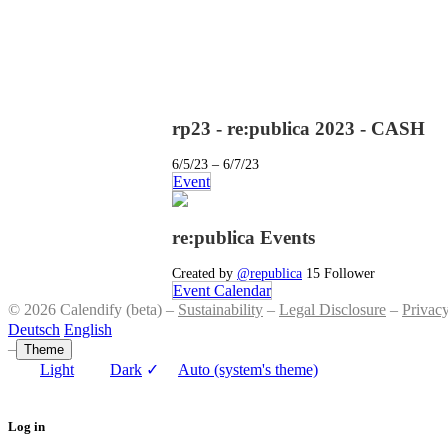
rp23 - re:publica 2023 - CASH
6/5/23 – 6/7/23
Event
re:publica Events
Created by
@republica
15 Follower
Event Calendar
© 2026 Calendify (beta) –
Sustainability
–
Legal Disclosure
–
Privac
Deutsch
English
–
Theme
Light
Dark
✓
Auto (system's theme)
Log in