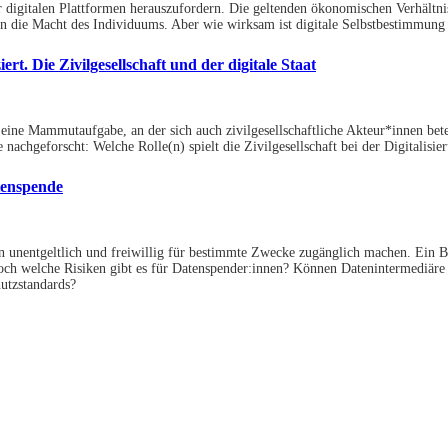
igitalen Plattformen herauszufordern. Die geltenden ökonomischen Verhältnisse 
an die Macht des Individuums. Aber wie wirksam ist digitale Selbstbestimmung 
ert. Die Zivilgesellschaft und der digitale Staat
 eine Mammutaufgabe, an der sich auch zivilgesellschaftliche Akteur*innen bete
 nachgeforscht: Welche Rolle(n) spielt die Zivilgesellschaft bei der Digitalisi
tenspende
unentgeltlich und freiwillig für bestimmte Zwecke zugänglich machen. Ein Bei
h welche Risiken gibt es für Datenspender:innen? Können Datenintermediäre 
hutzstandards?