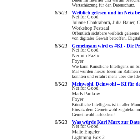
Daten im Internet und warum brauchen
Wertschätzung für den Datenschutz.
6/5/23
Weiblich gelesen und im Netz be
Net for Good
Juliane Chakrabarti, Julia Bauer, 
Workshop Festsaal
Öffentlich sichtbare weiblich gelesen
von digitaler Gewalt betroffen. Digi
6/5/23
Gemeinsam wird es #KI - Die Pr
Net for Good
Nermin Fazlic
Foyer
Wie kann Künstliche Intelligenz im S
Mal wurden hierzu Ideen im Rahmen de
konnten und erfahrt mehr über die Ide
6/5/23
Meinwohl, Deinwohl – KI für 
Net for Good
Mads Pankow
Foyer
Künstliche Intelligenz ist in aller Mu
Einsatz dem Gemeinwohl zugutekommt? 
Gemeinwohl aufdecken!
6/5/23
Was würde Karl Marx zur Date
Net for Good
Malte Engeler
Lightning Box 2