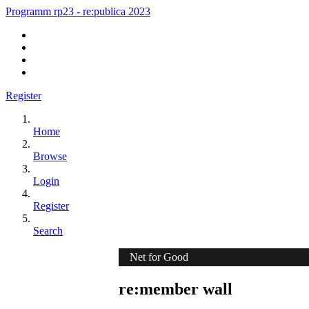
Programm rp23 - re:publica 2023
Register
Home
Browse
Login
Register
Search
Net for Good
re:member wall