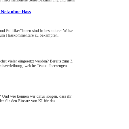
ür Informationelle Selbstbestimmung und mehr
n Netz ohne Hass
und Politiker*innen sind in besonderer Weise
tel um Hasskommentare zu bekämpfen.
hst vieler eingesetzt werden? Bereits zum 3.
reisverleihung, welche Teams überzeugen
n? Und wie können wir dafür sorgen, dass ihr
r für den Einsatz von KI für das