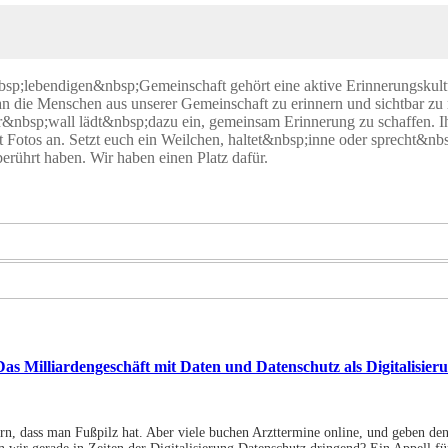
sp;lebendigen&nbsp;Gemeinschaft gehört eine aktive Erinnerungskultu
an die Menschen aus unserer Gemeinschaft zu erinnern und sichtbar zu 
&nbsp;wall lädt&nbsp;dazu ein, gemeinsam Erinnerung zu schaffen. Ihr 
nt Fotos an. Setzt euch ein Weilchen, haltet&nbsp;inne oder sprecht&n
berührt haben. Wir haben einen Platz dafür.
Das Milliardengeschäft mit Daten und Datenschutz als Digitalisier
n, dass man Fußpilz hat. Aber viele buchen Arzttermine online, und geben den